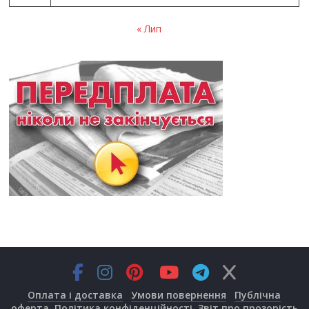
« Лип
Оплата і доставка
Умови повернення
Публічна
оферта
Політика конфіденційності
Звіт про прозорість