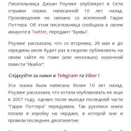
Писательница Джоан Роулинг опубликует в Сети
отрывки сказки, написанной 10 лет назад.
Произведение не связано со вселенной Гарри
Поттера. Об этом писательница сообщила в своем
аккаунте в
Twitter
, передают “Буквы”.
Роулинг рассказала, что со вторника, 26 мая и до
середины июля будет раз в неделю публиковать на
своем сайте по главе (или несколько) сказочной
повести “Икабог”.
Слідкуйте за нами в
Telegram
та
Viber
!
Эта сказка была написана более 10 лет назад.
Роулинг рассказала, что хотела опубликовать ее еще
в 2007 году, однако после выхода последней части
“Гарри Поттера” передумала. Так рукописи книги
попали в коробку на чердаке, в которой они и
провели последнее десятилетие.