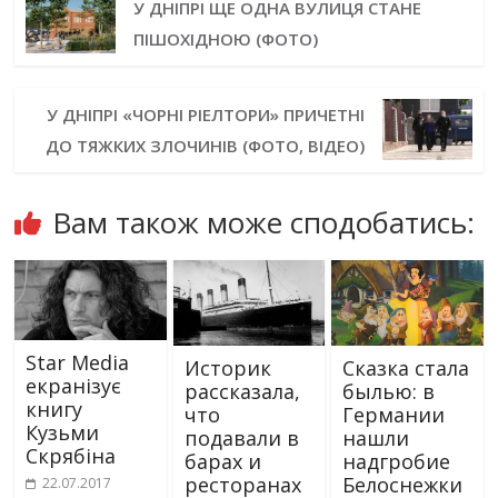
У ДНІПРІ ЩЕ ОДНА ВУЛИЦЯ СТАНЕ
ПІШОХІДНОЮ (ФОТО)
У ДНІПРІ «ЧОРНІ РІЕЛТОРИ» ПРИЧЕТНІ
ДО ТЯЖКИХ ЗЛОЧИНІВ (ФОТО, ВІДЕО)
Вам також може сподобатись:
Star Media
Историк
Сказка стала
екранізує
рассказала,
былью: в
книгу
что
Германии
Кузьми
подавали в
нашли
Скрябіна
барах и
надгробие
ресторанах
Белоснежки
22.07.2017