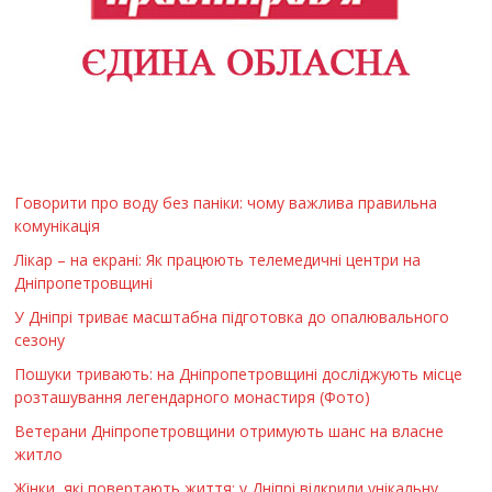
Говорити про воду без паніки: чому важлива правильна
комунікація
Лікар – на екрані: Як працюють телемедичні центри на
Дніпропетровщині
У Дніпрі триває масштабна підготовка до опалювального
сезону
Пошуки тривають: на Дніпропетровщині досліджують місце
розташування легендарного монастиря (Фото)
Ветерани Дніпропетровщини отримують шанс на власне
житло
Жінки, які повертають життя: у Дніпрі відкрили унікальну