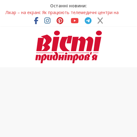
Останні новини:
Лікар – на екрані: Як працюють телемедичні центри на
Дніпропетровщині
У Дніпрі триває масштабна підготовка до опалювального
сезону
Пошуки тривають: на Дніпропетровщині досліджують місце
розташування легендарного монастиря (Фото)
Ветерани Дніпропетровщини отримують шанс на власне
житло
Говорити про воду без паніки: чому важлива правильна
комунікація