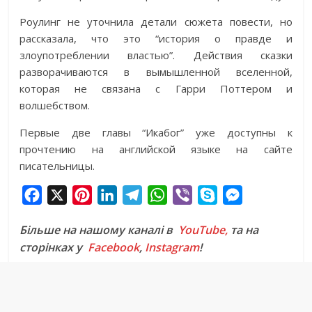
Роулинг не уточнила детали сюжета повести, но
рассказала, что это “история о правде и
злоупотреблении властью”. Действия сказки
разворачиваются в вымышленной вселенной,
которая не связана с Гарри Поттером и
волшебством.
Первые две главы “Икабог” уже доступны к
прочтению на английской языке на сайте
писательницы.
F
X
P
L
T
W
V
S
M
a
i
i
e
h
i
k
e
Більше на нашому каналі в
YouTube,
та на
c
n
n
l
a
b
y
s
сторінках у
Facebook
,
Instagram
!
e
t
k
e
t
e
p
s
b
e
e
g
s
r
e
e
o
r
d
r
A
n
o
e
I
a
p
g