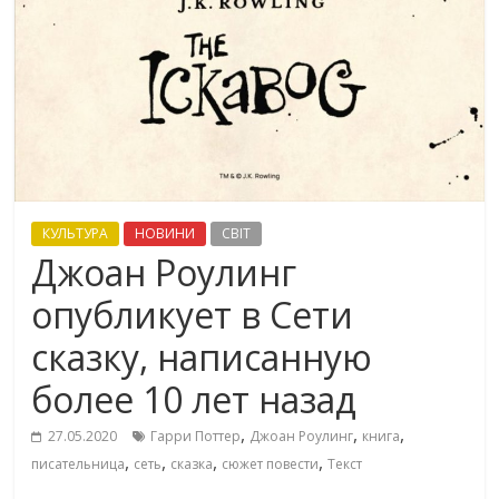
КУЛЬТУРА
НОВИНИ
СВІТ
Джоан Роулинг
опубликует в Сети
сказку, написанную
более 10 лет назад
,
,
,
27.05.2020
Гарри Поттер
Джоан Роулинг
книга
,
,
,
,
писательница
сеть
сказка
сюжет повести
Текст