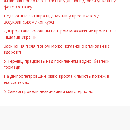
Жінки, які повертають життя: у Дніпрі відкрили унікальну
фотовиставку
Педагогиню з Дніпра відзначили у престижному
всеукраїнському конкурсі
Дніпро стане головним центром молодіжних проєктів та
ініціатив України
Засинання після півночі може негативно впливати на
здоров’я
У Тернівці працюють над посиленням водної безпеки
громади
На Дніпропетровщині різко зросла кількість пожеж в
екосистемах
У Самарі провели незвичайний майстер-клас