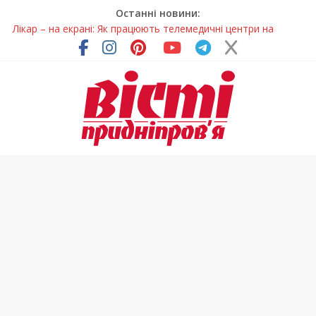
Останні новини:
Лікар – на екрані: Як працюють телемедичні центри на
Дніпропетровщині
У Дніпрі триває масштабна підготовка до опалювального
сезону
Пошуки тривають: на Дніпропетровщині досліджують місце
розташування легендарного монастиря (Фото)
Ветерани Дніпропетровщини отримують шанс на власне
житло
Говорити про воду без паніки: чому важлива правильна
комунікація