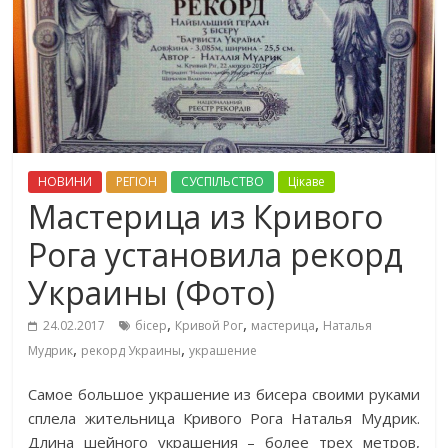
НОВИНИ
РЕГІОН
СУСПІЛЬСТВО
Цікаве
Мастерица из Кривого
Рога установила рекорд
Украины (Фото)
,
,
,
24.02.2017
бісер
Кривой Рог
мастерица
Наталья
,
,
Мудрик
рекорд Украины
украшение
Самое большое украшение из бисера своими руками
сплела жительница Кривого Рога Наталья Мудрик.
Длина шейного украшения – более трех метров,