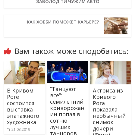
ЗАВОЛОДІТИ ЧУЖИМ АВТО
КАК ХОББИ ПОМОЖЕТ КАРЬЕРЕ?
Вам також може сподобатись:
“Танцуют
В Кривом
Актриса из
все”:
Роге
Кривого
семилетний
состоится
Рога
криворожан
выставка
показала
ин попал в
эпатажного
необычный
сотню
художника
снимок
лучших
дочери
21.03.2019
танцоров
(Фото)