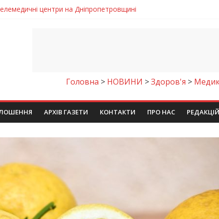
 телемедичні центри на Дніпропетровщині
готовка до опалювального сезону
ровщині досліджують місце розташування легендарного монасти
римують шанс на власне житло
чому важлива правильна комунікація
Головна
>
НОВИНИ
>
Здоров'я
>
Медик
ЛОШЕННЯ
АРХІВ ГАЗЕТИ
КОНТАКТИ
ПРО НАС
РЕДАКЦІ