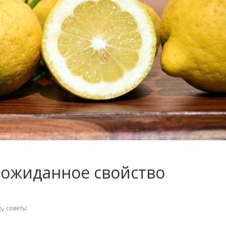
ожиданное свойство
,
о
советы