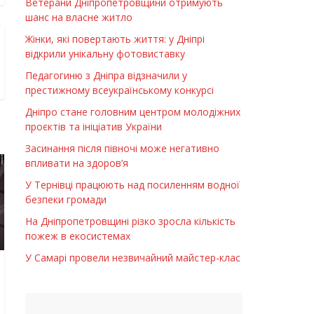
Ветерани Дніпропетровщини отримують
шанс на власне житло
Жінки, які повертають життя: у Дніпрі
відкрили унікальну фотовиставку
Педагогиню з Дніпра відзначили у
престижному всеукраїнському конкурсі
Дніпро стане головним центром молодіжних
проєктів та ініціатив України
Засинання після півночі може негативно
впливати на здоров’я
У Тернівці працюють над посиленням водної
безпеки громади
На Дніпропетровщині різко зросла кількість
пожеж в екосистемах
У Самарі провели незвичайний майстер-клас