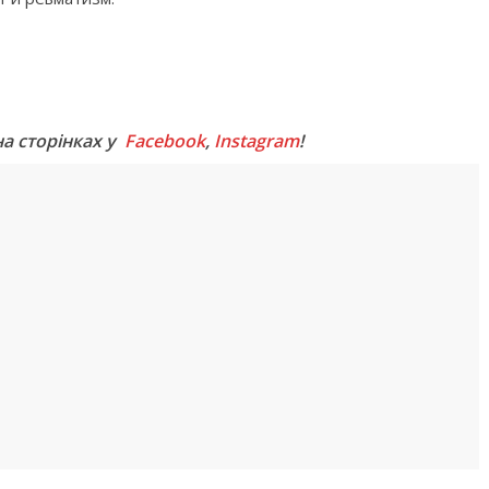
M
на сторінках у
Facebook
,
Instagram
!