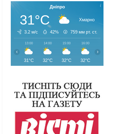
Дніпро
31°C
Хмарно
3.2 м/с
42%
759
мм рт. ст.
13:00
14:00
15:00
16:00
17:00
18:00
‹
›
31°C
32°C
32°C
32°C
32°C
31°C