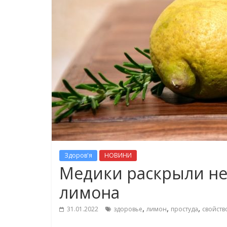
Здоров'я
НОВИНИ
Медики раскрыли не
лимона
,
,
,
31.01.2022
здоровье
лимон
простуда
свойств