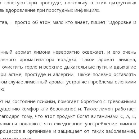
 советуют при простуде, поскольку в этих цитрусовых
 выздоровление при простудных инфекциях.
тва, – просто об этом мало кто знает, пишет “Здоровье и
енный аромат лимона невероятно освежает, и его очень
ального ароматизатора воздуха. Такой аромат лимона,
очистить горло и верхние дыхательные пути, и вдыхание
ри астме, простуде и аллергии. Также полезно оставлять
этом случае лимонный аромат устраняет проблемы с легкими
ию.
ет на состояние психики, помогает бороться с тревожными
ощущению комфорта и безопасности. Также лимон работает
агодаря тому, что этот продукт богат витаминами С, А, Е,
иалисты полагают, что ежедневное употребление лимона
роцессов в организме и защищает от таких заболеваний,
т и ревматизм.