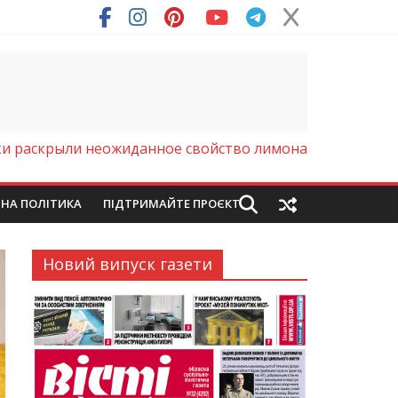
ря (Фото)
и раскрыли неожиданное свойство лимона
ЙНА ПОЛІТИКА
ПІДТРИМАЙТЕ ПРОЄКТ
Новий випуск газети