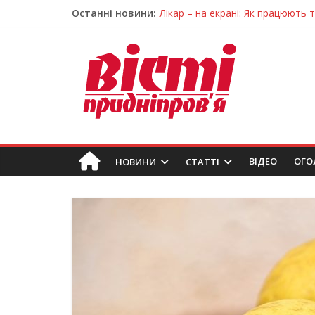
Останні новини:
Лікар – на екрані: Як працюють
У Дніпрі триває масштабна під
Пошуки тривають: на Дніпропет
Ветерани Дніпропетровщини от
Говорити про воду без паніки: 
ВIДЕО
ОГО
НОВИНИ
СТАТТІ