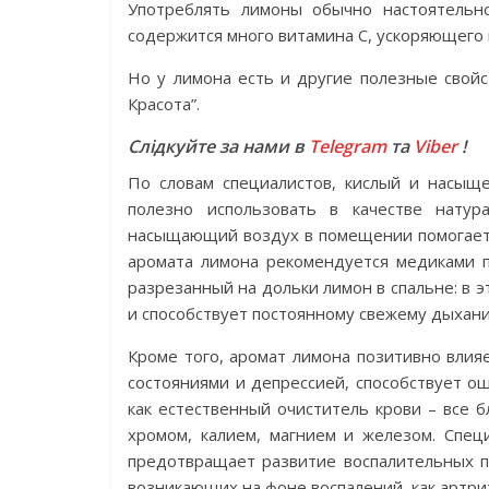
Употреблять лимоны обычно настоятельно
содержится много витамина С, ускоряющего
Но у лимона есть и другие полезные свойс
Красота”.
Слідкуйте за нами в
Telegram
та
Viber
!
По словам специалистов, кислый и насыщ
полезно использовать в качестве натур
насыщающий воздух в помещении помогает 
аромата лимона рекомендуется медиками п
разрезанный на дольки лимон в спальне: в 
и способствует постоянному свежему дыхан
Кроме того, аромат лимона позитивно влия
состояниями и депрессией, способствует 
как естественный очиститель крови – все бл
хромом, калием, магнием и железом. Спец
предотвращает развитие воспалительных п
возникающих на фоне воспалений, как артри