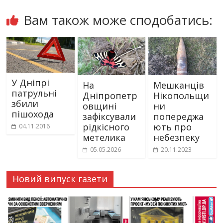
Вам також може сподобатись:
У Дніпрі
На
Мешканців
патрульні
Дніпропетр
Нікопольщи
збили
овщині
ни
пішохода
зафіксували
попереджа
рідкісного
ють про
04.11.2016
метелика
небезпеку
05.05.2026
20.11.2023
Новий випуск газети