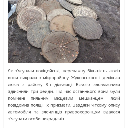
Як з’ясували поліцейські, переважну більшість люків
вони викрали з мікрорайону Жуковського і декілька
люків з району 3-ї дільниці. Всього зловмисники
здійснили три рейди. Під час останнього вони були
помічені пильним місцевим мешканцем, який
повідомив поліції їх прикмети. Завдяки чіткому опису
автомобіля та злочинців правоохоронцям вдалося
з’ясувати особи викрадачів.