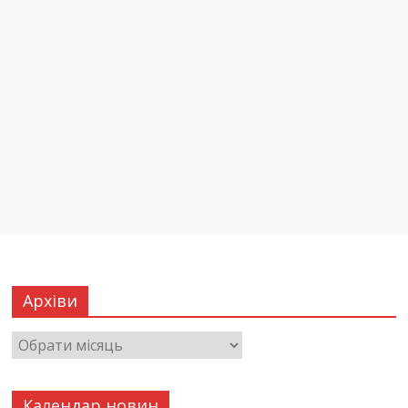
Архіви
Календар новин