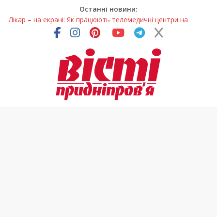
Останні новини:
Лікар – на екрані: Як працюють телемедичні центри на
Дніпропетровщині
У Дніпрі триває масштабна підготовка до опалювального
сезону
Пошуки тривають: на Дніпропетровщині досліджують місце
розташування легендарного монастиря (Фото)
Ветерани Дніпропетровщини отримують шанс на власне
житло
Говорити про воду без паніки: чому важлива правильна
комунікація