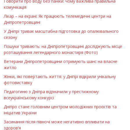
Говорити про воду без паніки: чому важлива правильна
комунікація
Лікар – на екрані: Як працюють телемедичні центри на
Дніпропетровщині
У Дніпрі триває масштабна підготовка до опалювального
сезону
Пошуки тривають: на Дніпропетровщині досліджують місце
розташування легендарного монастиря (Фото)
Ветерани Дніпропетровщини отримують шанс на власне
житло
Жінки, які повертають життя: у Дніпрі відкрили унікальну
фотовиставку
Педагогиню з Дніпра відзначили у престижному
всеукраїнському конкурсі
Дніпро стане головним центром молодіжних проєктів та
ініціатив України
Засинання після півночі може негативно впливати на
здоров’я