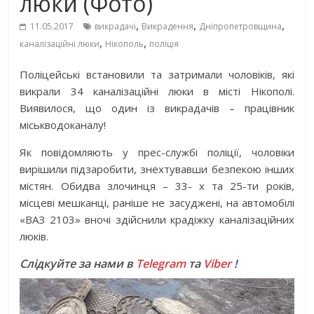
люки (Фото)
,
,
,
11.05.2017
викрадачі
Викрадення
Дніпропетровщина
,
,
каналізаційні люки
Нікополь
поліція
Поліцейські встановили та затримали чоловіків, які
викрали 34 каналізаційні люки в місті Нікополі.
Виявилося, що один із викрадачів – працівник
міськводоканалу!
Як повідомляють у прес-службі поліції, чоловіки
вирішили підзаробити, знехтувавши безпекою інших
містян. Обидва злочинця – 33- х та 25-ти років,
місцеві мешканці, раніше не засуджені, на автомобілі
«ВАЗ 2103» вночі здійснили крадіжку каналізаційних
люків.
Слідкуйте за нами в
Telegram
та
Viber
!