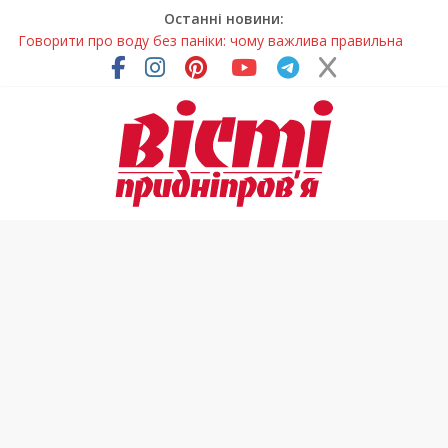
Останні новини:
Говорити про воду без паніки: чому важлива правильна
комунікація
Лікар – на екрані: Як працюють телемедичні центри на
Дніпропетровщині
У Дніпрі триває масштабна підготовка до опалювального
сезону
Пошуки тривають: на Дніпропетровщині досліджують місце
розташування легендарного монастиря (Фото)
Погода та прикмети на неділю, 9 серпня 2026 року