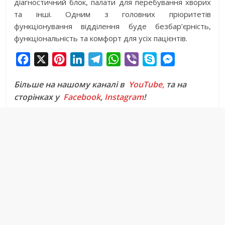
діагностичний блок, палати для перебування хворих
та інші. Одним з головних пріоритетів
функціонування відділення буде безбар’єрність,
функціональність та комфорт для усіх пацієнтів.
F
X
P
L
T
W
V
S
M
a
i
i
e
h
i
k
e
Більше на нашому каналі в
YouTube,
та на
c
n
n
l
a
b
y
s
сторінках у
Facebook
,
Instagram
!
e
t
k
e
t
e
p
s
b
e
e
g
s
r
e
e
o
r
d
r
A
n
o
e
I
a
p
g
k
s
n
m
p
e
t
r