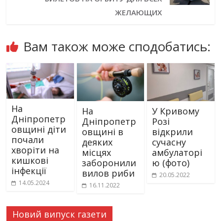
ЖЕЛАЮЩИХ
Вам також може сподобатись:
На
На
У Кривому
Дніпропетр
Дніпропетр
Розі
овщині діти
овщині в
відкрили
почали
деяких
сучасну
хворіти на
місцях
амбулаторі
кишкові
заборонили
ю (фото)
інфекції
вилов риби
20.05.2022
14.05.2024
16.11.2022
Новий випуск газети