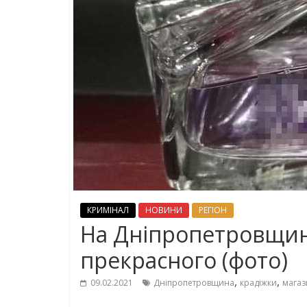
КРИМІНАЛ
НОВИНИ
РЕГІОН
На Дніпропетровщин
прекрасного (фото)
,
,
09.02.2021
Дніпропетровщина
крадіжки
магаз