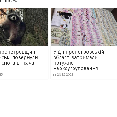
пропетровщині
У Дніпропетровській
йські повернули
області затримали
 єнота-втікача
потужне
наркоугруповання
25
28.12.2021