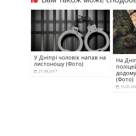
У Дніпрі чоловік напав на
На Дні
листоношу (Фото)
поліце
21.09.2017
додому
(Фото)
15.01.20