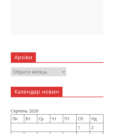
Архіви
Календар новин
Серпень 2026
Пн
Вт
Ср
Чт
Пт
Сб
Нд
1
2