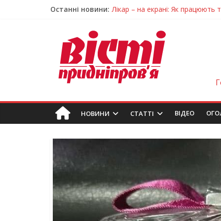
Останні новини:
Лікар – на екрані: Як працюють
У Дніпрі триває масштабна під
Пошуки тривають: на Дніпропет
Ветерани Дніпропетровщини от
Говорити про воду без паніки: 
Г
ВIДЕО
ОГО
НОВИНИ
СТАТТІ