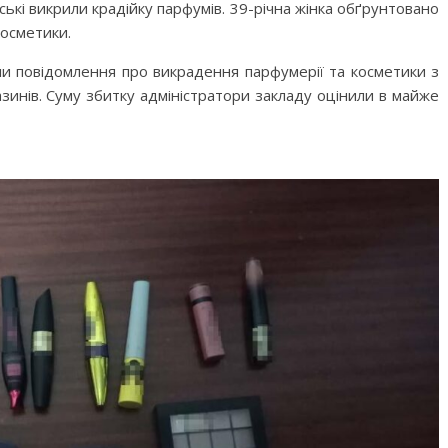
ські викрили крадійку парфумів. 39-річна жінка обґрунтовано
косметики.
ли повідомлення про викрадення парфумерії та косметики з
азинів. Суму збитку адміністратори закладу оцінили в майже