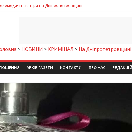
 телемедичні центри на Дніпропетровщині
готовка до опалювального сезону
ровщині досліджують місце розташування легендарного монасти
римують шанс на власне житло
чому важлива правильна комунікація
оловна
>
НОВИНИ
>
КРИМІНАЛ
>
На Дніпропетровщині 
ЛОШЕННЯ
АРХІВ ГАЗЕТИ
КОНТАКТИ
ПРО НАС
РЕДАКЦІ