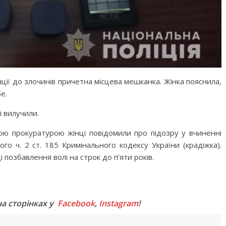
ції до злочинів причетна місцева мешканка. Жінка пояснила,
е.
 вилучили.
ою прокуратурою жінці повідомили про підозру у вчиненні
о ч. 2 ст. 185 Кримінального кодексу України (крадіжка).
 позбавлення волі на строк до п’яти років.
M
на сторінках у
Facebook
,
Instagram
!