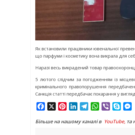
Як встановили працівники ювенальної превен
що парфуми і косметику вона викрала для себ
Наразі весь викрадений товар правоохоронці
5 лютого слідчим за погодженням із місцев
кримінального правопорушення передбаченог
Санкція статті передбачає покарання у вигляді
F
X
P
L
T
W
V
S
a
i
i
e
h
i
k
e
Більше на нашому каналі в
YouTube,
та 
c
n
n
l
a
b
y
s
e
t
k
e
t
e
p
s