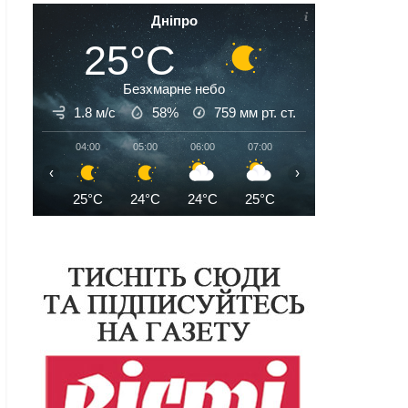
Дніпро
25°C
Безхмарне небо
1.8 м/с
58%
759
мм рт. ст.
04:00
05:00
06:00
07:00
08:00
09:00
‹
›
25°C
24°C
24°C
25°C
27°C
29°C