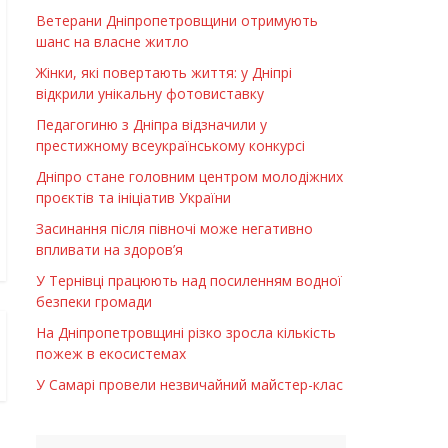
Ветерани Дніпропетровщини отримують
шанс на власне житло
Жінки, які повертають життя: у Дніпрі
відкрили унікальну фотовиставку
Педагогиню з Дніпра відзначили у
престижному всеукраїнському конкурсі
Дніпро стане головним центром молодіжних
проєктів та ініціатив України
Засинання після півночі може негативно
впливати на здоров’я
У Тернівці працюють над посиленням водної
безпеки громади
На Дніпропетровщині різко зросла кількість
пожеж в екосистемах
У Самарі провели незвичайний майстер-клас