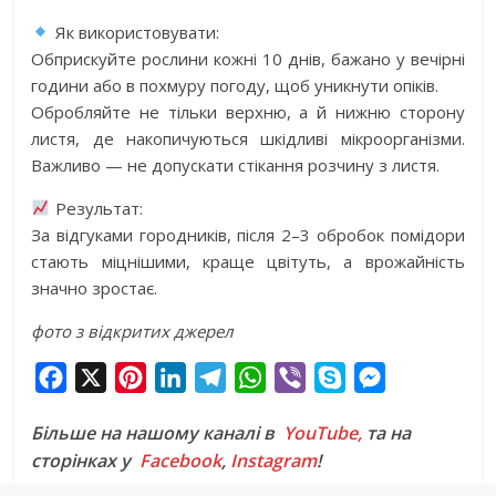
Як використовувати:
Обприскуйте рослини кожні 10 днів, бажано у вечірні
години або в похмуру погоду, щоб уникнути опіків.
Обробляйте не тільки верхню, а й нижню сторону
листя, де накопичуються шкідливі мікроорганізми.
Важливо — не допускати стікання розчину з листя.
Результат:
За відгуками городників, після 2–3 обробок помідори
стають міцнішими, краще цвітуть, а врожайність
значно зростає.
фото з відкритих джерел
F
X
P
L
T
W
V
S
M
a
i
i
e
h
i
k
e
Більше на нашому каналі в
YouTube,
та на
c
n
n
l
a
b
y
s
сторінках у
Facebook
,
Instagram
!
e
t
k
e
t
e
p
s