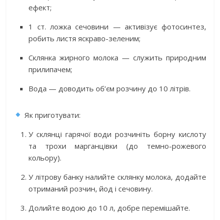
ефект;
1 ст. ложка сечовини — активізує фотосинтез,
робить листя яскраво-зеленим;
Склянка жирного молока — служить природним
прилипачем;
Вода — доводить об’єм розчину до 10 літрів.
Як приготувати:
У склянці гарячої води розчиніть борну кислоту
та трохи марганцівки (до темно-рожевого
кольору).
У літрову банку налийте склянку молока, додайте
отриманий розчин, йод і сечовину.
Долийте водою до 10 л, добре перемішайте.