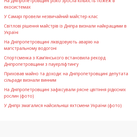
На Дніпропетровщині різко зросла кількість пожеж в
екосистемах
У Самарі провели незвичайний майстер-клас
Світлові рішення майстрів із Дніпра визнали найкращими в
Україні
На Дніпропетровщині ліквідовують аварію на
магістральному водогоні
Спортсменка з Кам’янського встановила рекорд
Дніпропетровщини з пауерліфтингу
Приховав майно та доходи: на Дніпропетровщині депутата
сільради визнали винним
На Дніпропетровщині зафіксували рясне цвітіння рідкісних
рослин (фото)
У Дніпрі змагалися найсильніші яхтсмени України (фото)