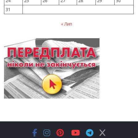
24
25
26
27
28
29
30
31
« Лип