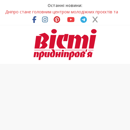
Останні новини:
Дніпро стане головним центром молодіжних проєктів та
ініціатив України
Засинання після півночі може негативно впливати на
здоров’я
У Тернівці працюють над посиленням водної безпеки
громади
На Дніпропетровщині різко зросла кількість пожеж в
екосистемах
Педагогиню з Дніпра відзначили у престижному
всеукраїнському конкурсі