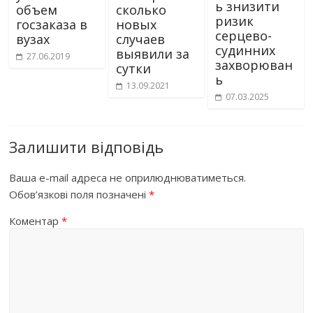
ь знизити
объем
сколько
ризик
госзаказа в
новых
серцево-
вузах
случаев
судинних
выявили за
27.06.2019
захворюван
сутки
ь
13.09.2021
07.03.2025
Залишити відповідь
Ваша e-mail адреса не оприлюднюватиметься.
Обов’язкові поля позначені
*
Коментар
*