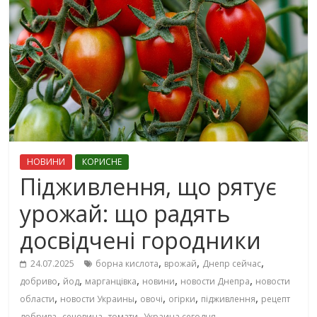
НОВИНИ
КОРИСНЕ
Підживлення, що рятує
урожай: що радять
досвідчені городники
,
,
,
24.07.2025
борна кислота
врожай
Днепр сейчас
,
,
,
,
,
добриво
йод
марганцівка
новини
новости Днепра
новости
,
,
,
,
,
области
новости Украины
овочі
огірки
підживлення
рецепт
,
,
,
добрива
сечовина
томати
Украина сегодня