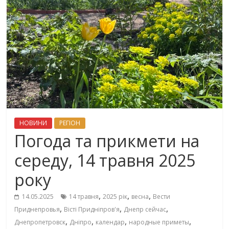
НОВИНИ
РЕГІОН
Погода та прикмети на
середу, 14 травня 2025
року
,
,
,
14.05.2025
14 травня
2025 рік
весна
Вести
,
,
,
Приднепровья
Вісті Придніпров'я
Днепр сейчас
,
,
,
,
Днепропетровск
Дніпро
календар
народные приметы