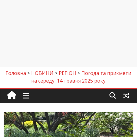
Головна
>
НОВИНИ
>
РЕГІОН
>
Погода та прикмети
на середу, 14 травня 2025 року