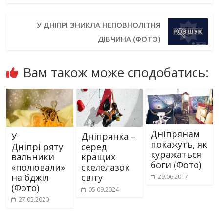
У ДНІПРІ ЗНИКЛА НЕПОВНОЛІТНЯ
ДІВЧИНА (ФОТО)
Вам також може сподобатись:
Дніпрянам
У
Дніпрянка –
покажуть, як
Дніпрі ряту
серед
куражаться
вальники
кращих
боги (Фото)
«полювали»
скелелазок
на бджіл
світу
29.06.2017
(Фото)
05.09.2024
27.05.2020