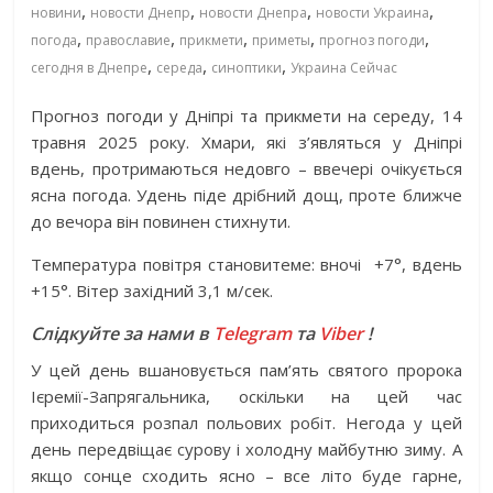
,
,
,
,
новини
новости Днепр
новости Днепра
новости Украина
,
,
,
,
,
погода
православие
прикмети
приметы
прогноз погоди
,
,
,
сегодня в Днепре
середа
синоптики
Украина Сейчас
Прогноз погоди у Дніпрі та прикмети на середу, 14
травня 2025 року. Хмари, які з’являться у Дніпрі
вдень, протримаються недовго – ввечері очікується
ясна погода. Удень піде дрібний дощ, проте ближче
до вечора він повинен стихнути.
Температура повітря становитеме: вночі
+7°, вдень
+15°. Вітер західний 3,1 м/сек.
Слідкуйте за нами в
Telegram
та
Viber
!
У цей день вшановується пам’ять святого пророка
Ієремії-Запрягальника, оскільки на цей час
приходиться розпал польових робіт. Негода у цей
день передвіщає сурову і холодну майбутню зиму. А
якщо сонце сходить ясно – все літо буде гарне,