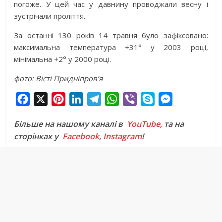
погоже. У цей час у давнину проводжали весну і
зустрічали проліття.
За останні 130 років 14 травня було зафіксовано:
максимальна температура +31° у 2003 році,
мінімальна +2° у 2000 році.
фото: Вісті Придніпров’я
F
X
P
L
T
W
V
S
M
a
i
i
e
h
i
k
e
Більше на нашому каналі в
YouTube,
та на
c
n
n
l
a
b
y
s
сторінках у
Facebook
,
Instagram
!
e
t
k
e
t
e
p
s
b
e
e
g
s
r
e
e
o
r
d
r
A
n
o
e
I
a
p
g
k
s
n
m
p
e
t
r