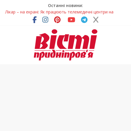
Останні новини:
Лікар – на екрані: Як працюють телемедичні центри на
Дніпропетровщині
У Дніпрі триває масштабна підготовка до опалювального
сезону
Пошуки тривають: на Дніпропетровщині досліджують місце
розташування легендарного монастиря (Фото)
Ветерани Дніпропетровщини отримують шанс на власне
житло
Говорити про воду без паніки: чому важлива правильна
комунікація