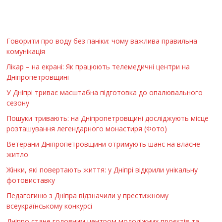
Говорити про воду без паніки: чому важлива правильна
комунікація
Лікар – на екрані: Як працюють телемедичні центри на
Дніпропетровщині
У Дніпрі триває масштабна підготовка до опалювального
сезону
Пошуки тривають: на Дніпропетровщині досліджують місце
розташування легендарного монастиря (Фото)
Ветерани Дніпропетровщини отримують шанс на власне
житло
Жінки, які повертають життя: у Дніпрі відкрили унікальну
фотовиставку
Педагогиню з Дніпра відзначили у престижному
всеукраїнському конкурсі
Дніпро стане головним центром молодіжних проєктів та