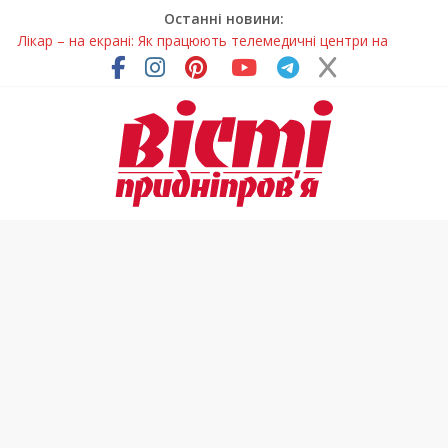
Останні новини:
Лікар – на екрані: Як працюють телемедичні центри на
Дніпропетровщині
У Дніпрі триває масштабна підготовка до опалювального
сезону
Пошуки тривають: на Дніпропетровщині досліджують місце
розташування легендарного монастиря (Фото)
Ветерани Дніпропетровщини отримують шанс на власне
житло
Говорити про воду без паніки: чому важлива правильна
комунікація