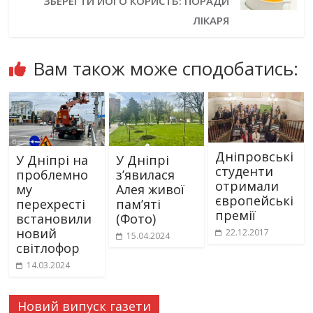
ЗБЕРЕГТИ ЙОГО КОРИСТЬ: ПОРАДИ
ЛІКАРЯ
Вам також може сподобатись:
Дніпровські
У Дніпрі на
У Дніпрі
студенти
проблемно
зʼявилася
отримали
му
Алея живої
європейські
перехресті
памʼяті
премії
встановили
(Фото)
новий
22.12.2017
15.04.2024
світлофор
14.03.2024
Новий випуск газети