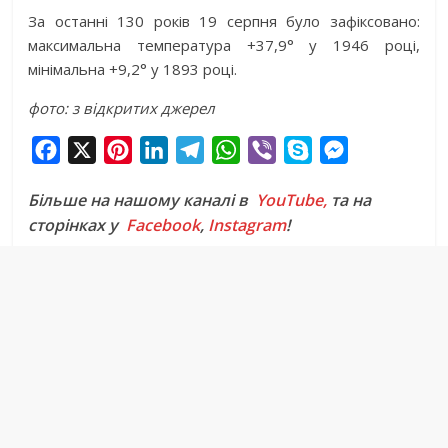
За останні 130 років 19 серпня було зафіксовано:
максимальна температура +37,9° у 1946 році,
мінімальна +9,2° у 1893 році.
фото: з відкритих джерел
F
X
P
L
T
W
V
S
M
a
i
i
e
h
i
k
e
Більше на нашому каналі в
YouTube,
та на
c
n
n
l
a
b
y
s
сторінках у
Facebook
,
Instagram
!
e
t
k
e
t
e
p
s
b
e
e
g
s
r
e
e
o
r
d
r
A
n
o
e
I
a
p
g
k
s
n
m
p
e
t
r