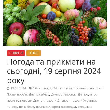
НОВИНИ
РЕГІОН
Погода та прикмети на
сьогодні, 19 серпня 2024
року
,
,
,
19.08.2024
19 серпня
2024 рік
Вести Приднепровья
Вісті
,
,
,
,
,
Придніпров'я
Днепр сейчас
Днепропетровск
Дніпро
літо
,
,
,
,
новини
новости Днепр
новости Днепра
новости Украина
,
,
,
,
погода
понеділок
прикмети
прогноз погоди
сегодня в