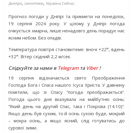
,
,
Днепре
синоптики
Украина Сейчас
Прогноз погоди у Дніпрі та прикмети на понеділок,
19 серпня 2024 року. У цілому у Дніпрі погода
очікується хмарна, лише ненадовго день порадує нас
ясним небом. Без опадів.
Температура повітря становитеме: вночі +22°, вдень
+32°. Вітер східний 2,2 м/сек.
Слідкуйте за нами в
Telegram
та
Viber
!
19 серпня відзначається свято Преображення
Господа Бога і Спаса нашого Ісуса Христа. У давнину
помітили, що зі Спасу “погода преображається”.
Погода цього дня вказувала на майбутню осінь:
“Який день на другий Спас, така і Покрова (14.10)”.
Якщо день був сухим, то й осінь сухою буде, мокрий
– мокра осінь, а якщо ясний, слід готуватись до
сурової зими.