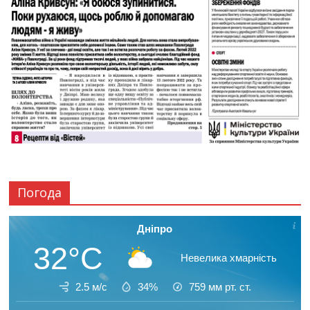
Погода
Дніпро
32°C
Невелика хмарність
2.5 м/с
34%
759
мм рт. ст.