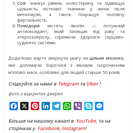
Соя
: знижує рівень холестерину та підвищує
щільність кісткової тканини у жінок після
менопаузи, а також покращує чоловічу
фертильність.
Помідори
: містять лікопін — потужний
антиоксидант, який захищає від раку та
атеросклерозу, сприяючи здоров’ю серцево-
судинної системи.
Додатково варто звернути увагу на
цільне молоко
,
яке допомагає боротися з віковим скороченням
м’язової маси, особливо для людей старше 50 років.
Слідкуйте за нами в
Telegram
та
Viber
!
фото з відкритих джерел
F
X
P
L
T
W
V
S
M
a
i
i
e
h
i
k
e
Більше на нашому каналі в
YouTube,
та на
c
n
n
l
a
b
y
s
сторінках у
Facebook
,
Instagram
!
e
t
k
e
t
e
p
s