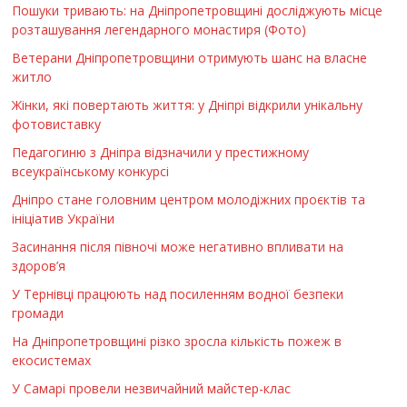
Пошуки тривають: на Дніпропетровщині досліджують місце
розташування легендарного монастиря (Фото)
Ветерани Дніпропетровщини отримують шанс на власне
житло
Жінки, які повертають життя: у Дніпрі відкрили унікальну
фотовиставку
Педагогиню з Дніпра відзначили у престижному
всеукраїнському конкурсі
Дніпро стане головним центром молодіжних проєктів та
ініціатив України
Засинання після півночі може негативно впливати на
здоров’я
У Тернівці працюють над посиленням водної безпеки
громади
На Дніпропетровщині різко зросла кількість пожеж в
екосистемах
У Самарі провели незвичайний майстер-клас