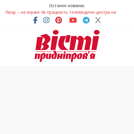
Останні новини:
Лікар – на екрані: Як працюють телемедичні центри на
Дніпропетровщині
У Дніпрі триває масштабна підготовка до опалювального
сезону
Пошуки тривають: на Дніпропетровщині досліджують місце
розташування легендарного монастиря (Фото)
Ветерани Дніпропетровщини отримують шанс на власне
житло
Говорити про воду без паніки: чому важлива правильна
комунікація