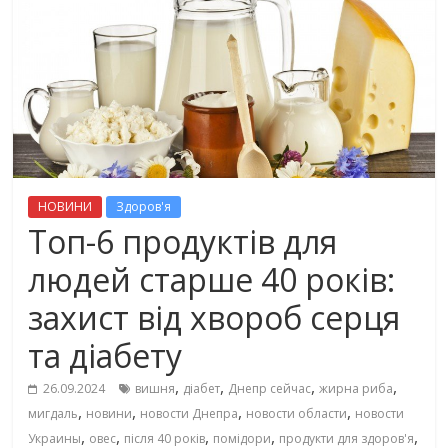
НОВИНИ
Здоров'я
Топ-6 продуктів для
людей старше 40 років:
захист від хвороб серця
та діабету
,
,
,
,
26.09.2024
вишня
діабет
Днепр сейчас
жирна риба
,
,
,
,
мигдаль
новини
новости Днепра
новости области
новости
,
,
,
,
,
Украины
овес
після 40 років
помідори
продукти для здоров'я