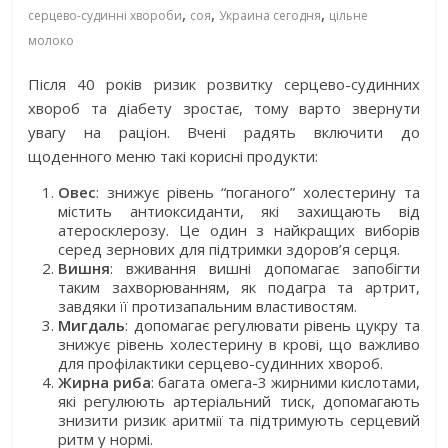
,
,
,
серцево-судинні хвороби
соя
Украина сегодня
цільне
молоко
Після 40 років ризик розвитку серцево-судинних
хвороб та діабету зростає, тому варто звернути
увагу на раціон. Вчені радять включити до
щоденного меню такі корисні продукти:
Овес
: знижує рівень “поганого” холестерину та
містить антиоксиданти, які захищають від
атеросклерозу. Це один з найкращих виборів
серед зернових для підтримки здоров’я серця.
Вишня
: вживання вишні допомагає запобігти
таким захворюванням, як подагра та артрит,
завдяки її протизапальним властивостям.
Мигдаль
: допомагає регулювати рівень цукру та
знижує рівень холестерину в крові, що важливо
для профілактики серцево-судинних хвороб.
Жирна риба
: багата омега-3 жирними кислотами,
які регулюють артеріальний тиск, допомагають
знизити ризик аритмії та підтримують серцевий
ритм у нормі.