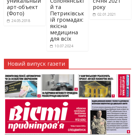
уникальный
Солонянські
січня 2021
арт-объект
й та
року
(Фото)
Петриківськ
02.01.2021
ій громадах:
24.05.2018
якісна
медицина
для всіх
10.07.2024
Новий випуск газети