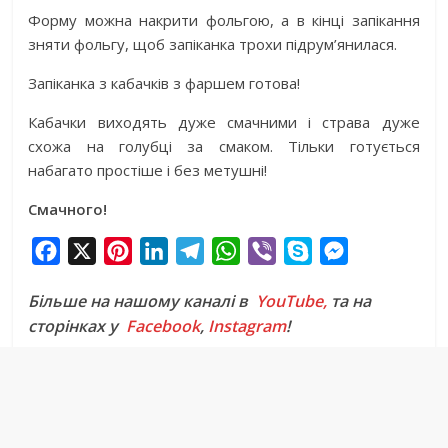
Форму можна накрити фольгою, а в кінці запікання
зняти фольгу, щоб запіканка трохи підрум’янилася.
Запіканка з кабачків з фаршем готова!
Кабачки виходять дуже смачними і страва дуже
схожа на голубці за смаком. Тільки готується
набагато простіше і без метушні!
Смачного!
F
X
P
L
T
W
V
S
M
a
i
i
e
h
i
k
e
Більше на нашому каналі в
YouTube,
та на
c
n
n
l
a
b
y
s
сторінках у
Facebook
,
Instagram
!
e
t
k
e
t
e
p
s
b
e
e
g
s
r
e
e
o
r
d
r
A
n
o
e
I
a
p
g
k
s
n
m
p
e