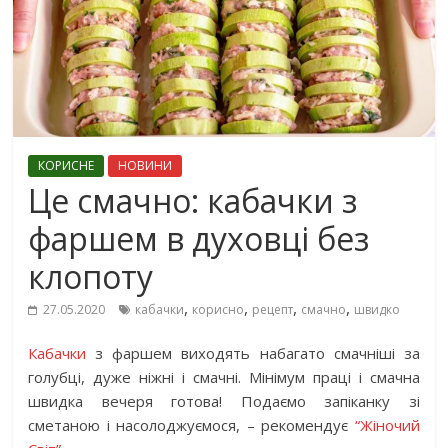
КОРИСНЕ
НОВИНИ
Це смачно: кабачки з
фаршем в духовці без
клопоту
,
,
,
,
27.05.2020
кабачки
корисно
рецепт
смачно
швидко
Кабачки
з фаршем виходять набагато смачніші за
голубці, дуже ніжні і смачні. Мінімум праці і смачна
швидка вечеря готова! Подаємо запіканку зі
сметаною і насолоджуємося, – рекомендує
“Жіночий