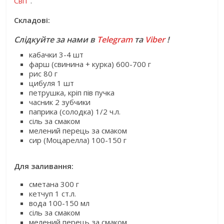
Світ”
.
Складові:
Слідкуйте за нами в
Telegram
та
Viber
!
кабачки 3-4 шт
фарш (свинина + курка) 600-700 г
рис 80 г
цибуля 1 шт
петрушка, кріп пів пучка
часник 2 зубчики
паприка (солодка) 1/2 ч.л.
сіль за смаком
мелений перець за смаком
сир (Моцарелла) 100-150 г
Для заливання:
сметана 300 г
кетчуп 1 ст.л.
вода 100-150 мл
сіль за смаком
мелений перець за смаком