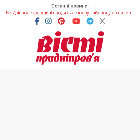
Останні новини:
Петриківський розпис у всій красі: нова виставка відкрилася
на Дніпропетровщині
У Дніпрі на три місяці можуть обмежити рух на Вокзальній
площі
Письменниця з Покрова продовжує підкорювати українські
та міжнародні творчі вершини
У Дніпрі повністю оновили один із найзавантаженіших
трамвайних переїздів
На Дніпропетровщині вводять сезонну заборону на вилов
річкових раків