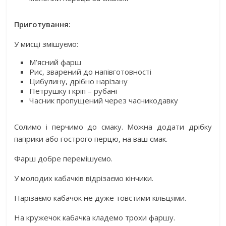
Приготування:
У мисці змішуємо:
М’ясний фарш
Рис, зварений до напівготовності
Цибулину, дрібно нарізану
Петрушку і кріп – рубані
Часник пропущений через часникодавку
Солимо і перчимо до смаку. Можна додати дрібку
паприки або гострого перцю, на ваш смак.
Фарш добре перемішуємо.
У молодих кабачків відрізаємо кінчики.
Нарізаємо кабачок не дуже товстими кільцями.
На кружечок кабачка кладемо трохи фаршу.