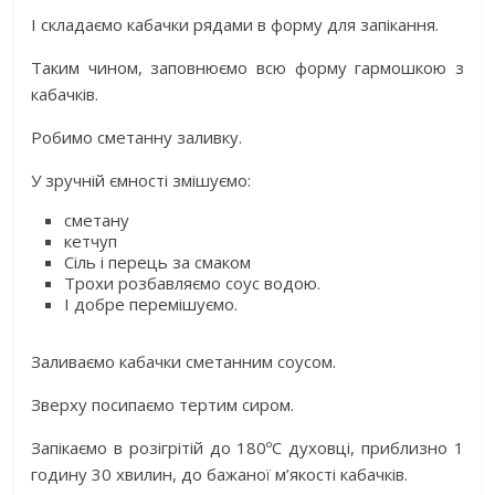
І складаємо кабачки рядами в форму для запікання.
Таким чином, заповнюємо всю форму гармошкою з
кабачків.
Робимо сметанну заливку.
У зручній ємності змішуємо:
сметану
кетчуп
Сіль і перець за смаком
Трохи розбавляємо соус водою.
І добре перемішуємо.
Заливаємо кабачки сметанним соусом.
Зверху посипаємо тертим сиром.
Запікаємо в розігрітій до 180ºC духовці, приблизно 1
годину 30 хвилин, до бажаної м’якості кабачків.