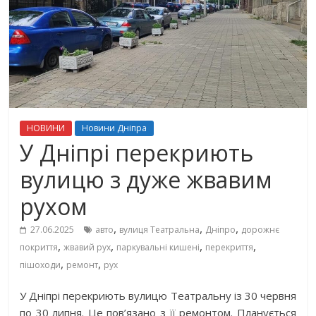
НОВИНИ
Новини Дніпра
У Дніпрі перекриють
вулицю з дуже жвавим
рухом
,
,
,
27.06.2025
авто
вулиця Театральна
Дніпро
дорожнє
,
,
,
,
покриття
жвавий рух
паркувальні кишені
перекриття
,
,
пішоходи
ремонт
рух
У Дніпрі перекриють вулицю Театральну із 30 червня
по 30 липня. Це пов’язано з її ремонтом. Планується