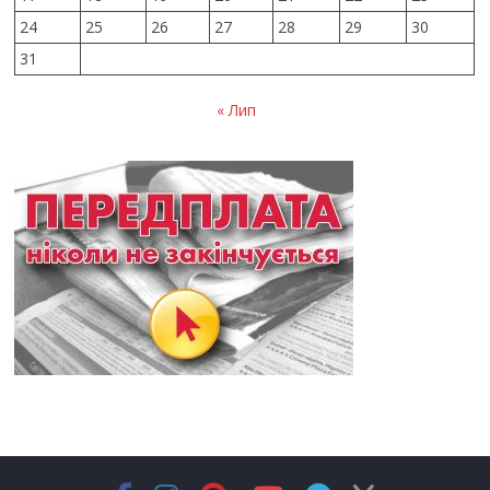
24
25
26
27
28
29
30
31
« Лип