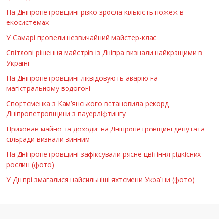
На Дніпропетровщині різко зросла кількість пожеж в
екосистемах
У Самарі провели незвичайний майстер-клас
Світлові рішення майстрів із Дніпра визнали найкращими в
Україні
На Дніпропетровщині ліквідовують аварію на
магістральному водогоні
Спортсменка з Кам’янського встановила рекорд
Дніпропетровщини з пауерліфтингу
Приховав майно та доходи: на Дніпропетровщині депутата
сільради визнали винним
На Дніпропетровщині зафіксували рясне цвітіння рідкісних
рослин (фото)
У Дніпрі змагалися найсильніші яхтсмени України (фото)