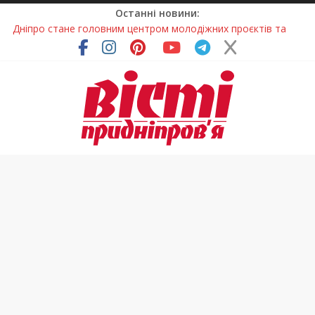
Останні новини:
Дніпро стане головним центром молодіжних проєктів та
ініціатив України
Засинання після півночі може негативно впливати на
здоров’я
У Тернівці працюють над посиленням водної безпеки
громади
На Дніпропетровщині різко зросла кількість пожеж в
екосистемах
Педагогиню з Дніпра відзначили у престижному
всеукраїнському конкурсі