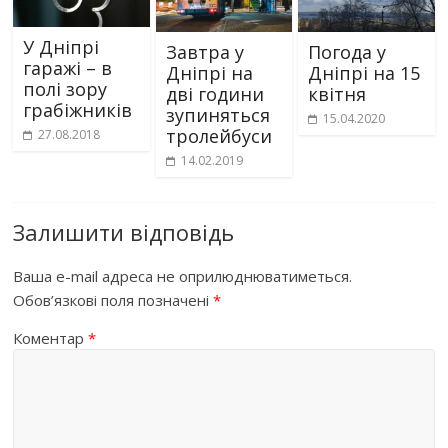
У Дніпрі
Завтра у
Погода у
гаражі – в
Дніпрі на
Дніпрі на 15
полі зору
дві години
квітня
грабіжників
зупиняться
15.04.2020
тролейбуси
27.08.2018
14.02.2019
Залишити відповідь
Ваша e-mail адреса не оприлюднюватиметься.
Обов’язкові поля позначені
*
Коментар
*