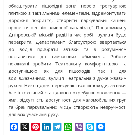
облаштувати пішохідні зони новою тротуарною
плиткою з тактильними елементами, відремонтувати
дорожнє покриття, створити паркувальні кишені;
провести ревізію зливової каналізації. Повідомили у
Дніпровській міській раді.
На час робіт вулиця буде
перекрита. Департамент благоустрою звертається
до водіїв прибрати автівки та з розумінням
поставитися до тимчасових обмежень. Роботи
покликані зробити Театральну комфортнішою та
доступнішою як для пішоходів, так і для
водіїв.Зазначимо, вулиця Театральна з дуже жвавим
рухом. Нею щодня пересуваються пішоходи, автівки.
Але її технічний стан давно потребував оновлення —
ями, відсутність доступності для маломобільних груп
та брак паркувальних місць створюють незручності
для всіх учасників руху.
F
X
P
L
T
W
V
S
M