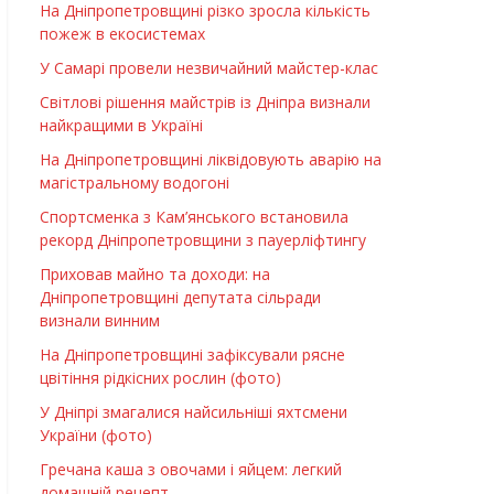
На Дніпропетровщині різко зросла кількість
пожеж в екосистемах
У Самарі провели незвичайний майстер-клас
Світлові рішення майстрів із Дніпра визнали
найкращими в Україні
На Дніпропетровщині ліквідовують аварію на
магістральному водогоні
Спортсменка з Кам’янського встановила
рекорд Дніпропетровщини з пауерліфтингу
Приховав майно та доходи: на
Дніпропетровщині депутата сільради
визнали винним
На Дніпропетровщині зафіксували рясне
цвітіння рідкісних рослин (фото)
У Дніпрі змагалися найсильніші яхтсмени
України (фото)
Гречана каша з овочами і яйцем: легкий
домашній рецепт