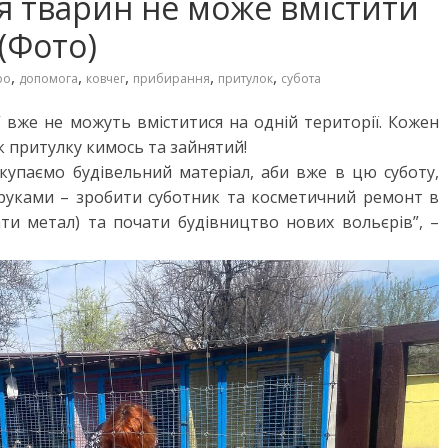
ля тварин не може вмістити
 (Фото)
,
,
,
,
,
ро
допомога
ковчег
прибирання
притулок
субота
 вже не можуть вміститися на одній території. Кожен
к притулку кимось та зайнятий!
упаємо будівельний матеріал, аби вже в цю суботу,
 руками – зробити суботник та косметичний ремонт в
ати метал) та почати будівництво нових вольєрів”, –