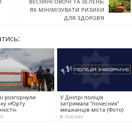
О
ВЕСНЯНІ ОВОЧІ ТА ЗЕЛЕНЬ:
ЯК МІНІМІЗУВАТИ РИЗИКИ
ДЛЯ ЗДОРОВ’Я
тись:
рі розгорнули
У Дніпрі поліція
ьку «Юрту
затримала “почесних”
ності»
мешканців міста (Фото)
23
18.02.2020