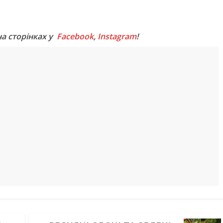
M
на сторінках у
Facebook
,
Instagram
!