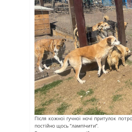
Після кожної гучної ночі притулок потр
постійно щось “лампічити”.