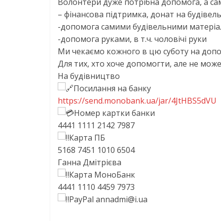
Волонтери дуже потрібна допомога, а са
– фінансова підтримка, донат на будівел
-допомога самими будівельними матеріа
-допомога руками, в т.ч. чоловічі руки
Ми чекаємо кожного в цю суботу на доп
Для тих, хто хоче допомогти, але не мож
На будівництво
Посилання на банку
https://send.monobank.ua/jar/4JtHBS5dVU
Номер картки банки
4441 1111 2142 7987
Карта ПБ
5168 7451 1010 6504
Ганна Дмітрієва
Карта МоноБанк
4441 1110 4459 7973
PayPal annadmi@i.ua