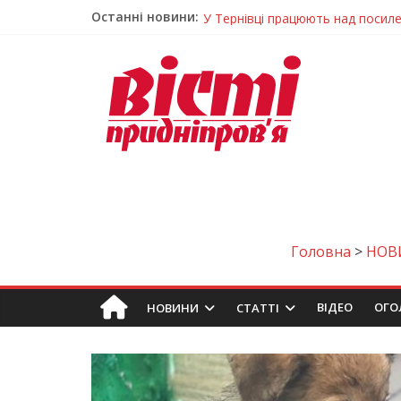
Останні новини:
У Тернівці працюють над посил
На Дніпропетровщині різко зрос
У Самарі провели незвичайний 
Світлові рішення майстрів із Дн
Засинання після півночі може н
Головна
>
НОВ
ВIДЕО
ОГО
НОВИНИ
СТАТТІ