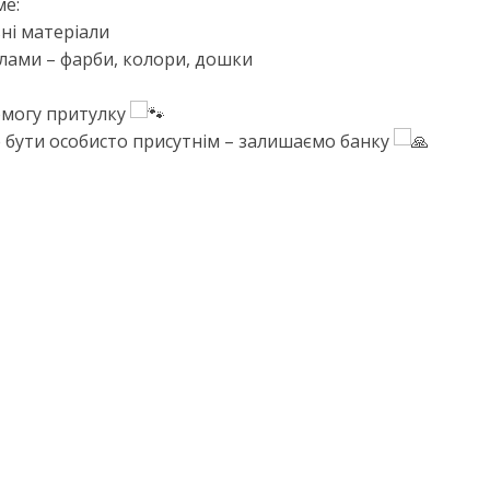
ме:
ьні матеріали
лами – фарби, колори, дошки
омогу притулку
е бути особисто присутнім – залишаємо банку