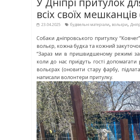
У Дніпрі притулок д
всіх своїх мешканців
,
,
23.04.2025
будівельні матеріали
вольєри
Дніп
Собаки дніпровського притулку “Ковчег”
вольєр, кожна будка та кожний закуточо
“Зараз ми в пришвидшеному режимі зак
коли до нас приїдуть гості допомагати
вольєрах (оновити стару фарбу, підлат
написали волонтери притулку.