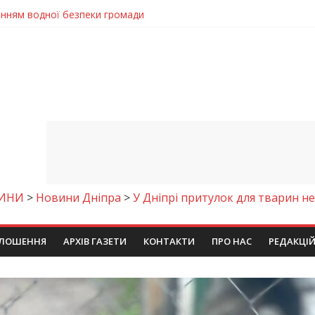
енням водної безпеки громади
ла кількість пожеж в екосистемах
майстер-клас
іпра визнали найкращими в Україні
егативно впливати на здоров’я
ИНИ
>
Новини Дніпра
>
У Дніпрі притулок для тварин не
ЛОШЕННЯ
АРХІВ ГАЗЕТИ
КОНТАКТИ
ПРО НАС
РЕДАКЦІ