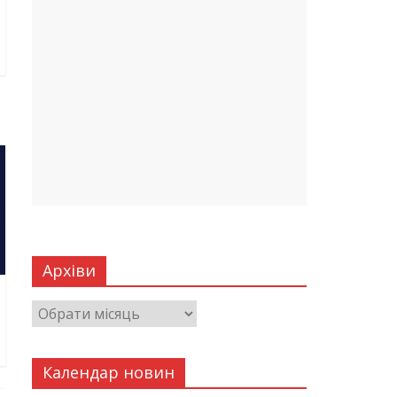
Архіви
Календар новин