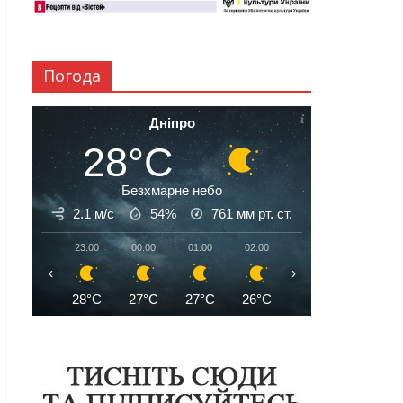
Погода
Дніпро
28°C
Безхмарне небо
2.1 м/с
54%
761
мм рт. ст.
23:00
00:00
01:00
02:00
03:00
04:00
‹
›
28°C
27°C
27°C
26°C
25°C
25°C