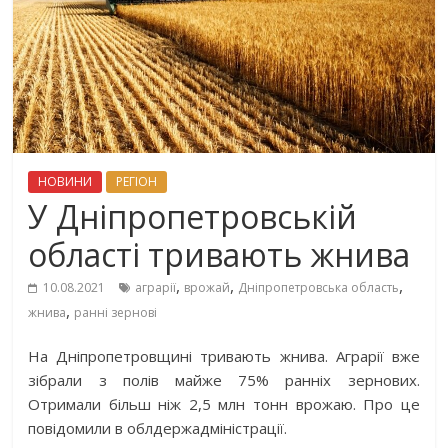
НОВИНИ
РЕГІОН
У Дніпропетровській
області тривають жнива
,
,
,
10.08.2021
аграрії
врожай
Дніпропетровська область
,
жнива
ранні зернові
На Дніпропетровщині тривають жнива. Аграрії вже
зібрали з полів майже 75% ранніх зернових.
Отримали більш ніж 2,5 млн тонн врожаю. Про це
повідомили в облдержадміністрації.