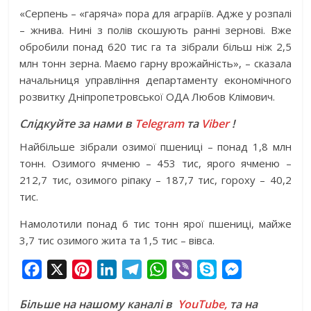
«Серпень – «гаряча» пора для аграріїв. Адже у розпалі
– жнива. Нині з полів скошують ранні зернові. Вже
обробили понад 620 тис га та зібрали більш ніж 2,5
млн тонн зерна. Маємо гарну врожайність», – сказала
начальниця управління департаменту економічного
розвитку Дніпропетровської ОДА Любов Клімович.
Слідкуйте за нами в
Telegram
та
Viber
!
Найбільше зібрали озимої пшениці – понад 1,8 млн
тонн. Озимого ячменю – 453 тис, ярого ячменю –
212,7 тис, озимого ріпаку – 187,7 тис, гороху – 40,2
тис.
Намолотили понад 6 тис тонн ярої пшениці, майже
3,7 тис озимого жита та 1,5 тис – вівса.
F
X
P
L
T
W
V
S
M
a
i
i
e
h
i
k
e
Більше на нашому каналі в
YouTube,
та на
c
n
n
l
a
b
y
s