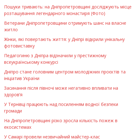
Пошуки тривають: на Дніпропетровщині досліджують місце
розташування легендарного монастиря (Фото)
Ветерани Дніпропетровщини отримують шанс на власне
житло
Жінки, які повертають життя: у Дніпрі відкрили унікальну
фотовиставку
Педагогиню з Дніпра відзначили у престижному
всеукраїнському конкурсі
Дніпро стане головним центром молодіжних проєктів та
ініціатив України
Засинання після півночі може негативно впливати на
здоров’я
У Тернівці працюють над посиленням водної безпеки
громади
На Дніпропетровщині різко зросла кількість пожеж в
екосистемах
У Самарі провели незвичайний майстер-клас