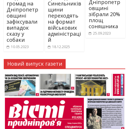
Дніпропетр
громад на
Синельників
овщині
Дніпропетр
щини
зібрали 20%
овщині
переходять
площ
зафіксували
на формат
соняшника
випадок
військових
сказу у
адміністраці
25.09.2023
собаки
й
10.05.2023
18.12.2025
Новий випуск газети