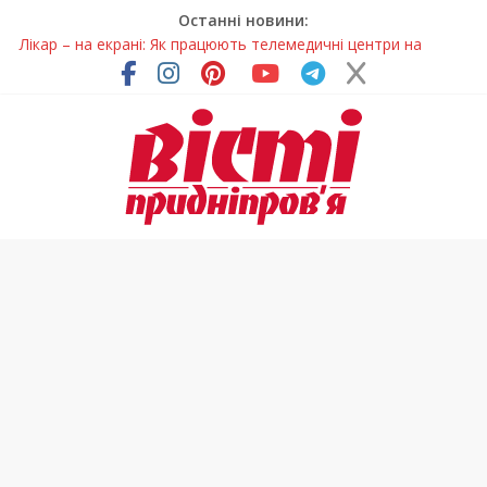
Останні новини:
Лікар – на екрані: Як працюють телемедичні центри на
Дніпропетровщині
У Дніпрі триває масштабна підготовка до опалювального
сезону
Пошуки тривають: на Дніпропетровщині досліджують місце
розташування легендарного монастиря (Фото)
Ветерани Дніпропетровщини отримують шанс на власне
житло
Говорити про воду без паніки: чому важлива правильна
комунікація