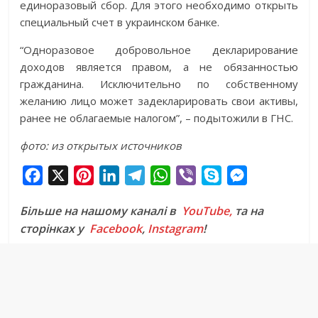
единоразовый сбор. Для этого необходимо открыть
специальный счет в украинском банке.
“Одноразовое добровольное декларирование
доходов является правом, а не обязанностью
гражданина. Исключительно по собственному
желанию лицо может задекларировать свои активы,
ранее не облагаемые налогом”, – подытожили в ГНС.
фото: из открытых источников
F
X
P
L
T
W
V
S
M
a
i
i
e
h
i
k
e
Більше на нашому каналі в
YouTube,
та на
c
n
n
l
a
b
y
s
сторінках у
Facebook
,
Instagram
!
e
t
k
e
t
e
p
s
b
e
e
g
s
r
e
e
o
r
d
r
A
n
o
e
I
a
p
g
k
s
n
m
p
e