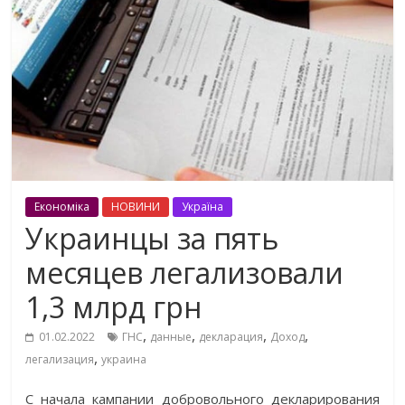
Економіка
НОВИНИ
Україна
Украинцы за пять
месяцев легализовали
1,3 млрд грн
,
,
,
,
01.02.2022
ГНС
данные
декларация
Доход
,
легализация
украина
С начала кампании добровольного декларирования