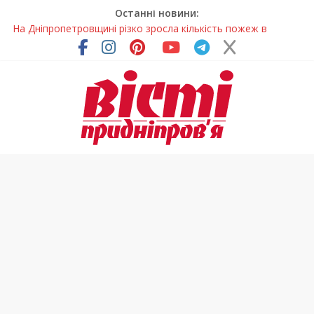
Останні новини:
На Дніпропетровщині різко зросла кількість пожеж в
екосистемах
У Самарі провели незвичайний майстер-клас
Світлові рішення майстрів із Дніпра визнали найкращими в
Україні
На Дніпропетровщині ліквідовують аварію на
магістральному водогоні
У Тернівці працюють над посиленням водної безпеки
громади