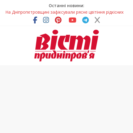
Останні новини:
На Дніпропетровщині зафіксували рясне цвітіння рідкісних
рослин (фото)
У Дніпрі змагалися найсильніші яхтсмени України (фото)
Гречана каша з овочами і яйцем: легкий домашній рецепт
Як обрати розмір крафтового стакана під ваш напій?
Приховав майно та доходи: на Дніпропетровщині депутата
сільради визнали винним