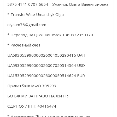
5375 4141 0707 6654 – Уманчик Ольга Валентиновна
* TransferWise Umanchyk Olga
olyaum76@gmail.com
* Перевод на QIWI Кошелек +380932350370
* Расчётный счет
UA693052990000026004050290416 UAH
UA593052990000026007050514564 USD
UA153052990000026000050514624 EUR
Приватбанк МФО 305299
БО БФ МИ ЗА ПРАВО НА ЖИТТЯ
ЄДРПОУ / ІПН: 40416474
* Назначение: “Благотворительная помощь