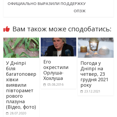
ОФИЦИАЛЬНО ВЫРАЗИЛИ ПОДДЕРЖКУ
ОПЗЖ
Вам також може сподобатись:
Его
У Дніпрі
Погода у
окрестили
біля
Дніпрі на
Орлуша-
багатоповер
четвер, 23
Хохлуша
хівки
грудня 2021
виявили
року
05.08.2016
півторамет
23.12.2021
рового
плазуна
(Відео, фото)
28.07.2020