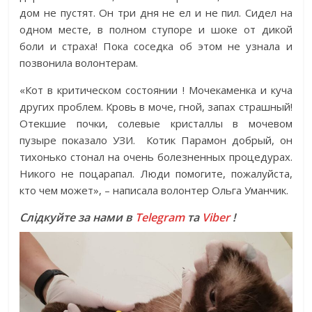
дом не пустят. Он три дня не ел и не пил. Сидел на
одном месте, в полном ступоре и шоке от дикой
боли и страха! Пока соседка об этом не узнала и
позвонила волонтерам.
«Кот в критическом состоянии ! Мочекаменка и куча
других проблем. Кровь в моче, гной, запах страшный!
Отекшие почки, солевые кристаллы в мочевом
пузыре показало УЗИ. Котик Парамон добрый, он
тихонько стонал на очень болезненных процедурах.
Никого не поцарапал. Люди помогите, пожалуйста,
кто чем может», – написала волонтер Ольга Уманчик.
Слідкуйте за нами в
Telegram
та
Viber
!