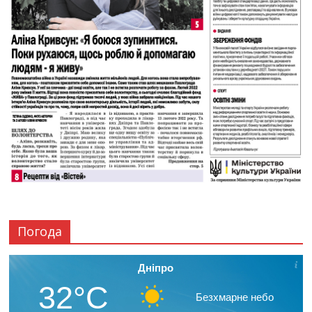
Погода
Дніпро
32°C
Безхмарне небо