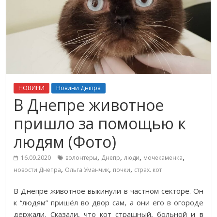
НОВИНИ
Новини Дніпра
В Днепре животное
пришло за помощью к
людям (Фото)
,
,
,
,
16.09.2020
волонтеры
Днепр
люди
мочекаменка
,
,
,
новости Днепра
Ольга Уманчик
почки
страх. кот
В Днепре животное выкинули в частном секторе. Он
к “людям” пришёл во двор сам, а они его в огороде
держали. Сказали, что кот страшный, больной и в