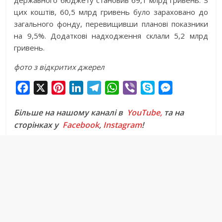
цих коштів, 60,5 млрд гривень було зараховано до
загального фонду, перевищивши планові показники
на 9,5%. Додаткові надходження склали 5,2 млрд
гривень.
фото з відкритих джерел
F
X
P
L
T
W
V
S
M
a
i
i
e
h
i
k
e
Більше на нашому каналі в
YouTube,
та на
c
n
n
l
a
b
y
s
сторінках у
Facebook
,
Instagram
!
e
t
k
e
t
e
p
s
b
e
e
g
s
r
e
e
o
r
d
r
A
n
o
e
I
a
p
g
k
s
n
m
p
e
t
r