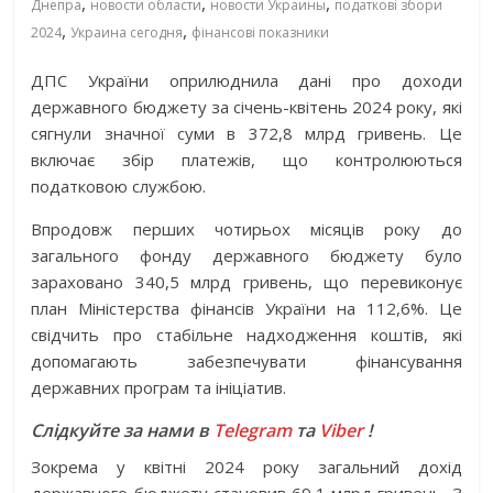
,
,
,
Днепра
новости области
новости Украины
податкові збори
,
,
2024
Украина сегодня
фінансові показники
ДПС України оприлюднила дані про доходи
державного бюджету за січень-квітень 2024 року, які
сягнули значної суми в 372,8 млрд гривень. Це
включає збір платежів, що контролюються
податковою службою.
Впродовж перших чотирьох місяців року до
загального фонду державного бюджету було
зараховано 340,5 млрд гривень, що перевиконує
план Міністерства фінансів України на 112,6%. Це
свідчить про стабільне надходження коштів, які
допомагають забезпечувати фінансування
державних програм та ініціатив.
Слідкуйте за нами в
Telegram
та
Viber
!
Зокрема у квітні 2024 року загальний дохід
державного бюджету становив 69,1 млрд гривень. З