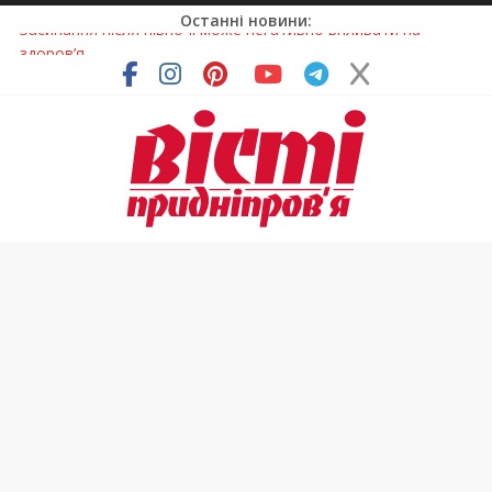
Останні новини:
У Тернівці працюють над посиленням водної безпеки
громади
На Дніпропетровщині різко зросла кількість пожеж в
екосистемах
У Самарі провели незвичайний майстер-клас
Світлові рішення майстрів із Дніпра визнали найкращими в
Україні
Засинання після півночі може негативно впливати на
здоров’я