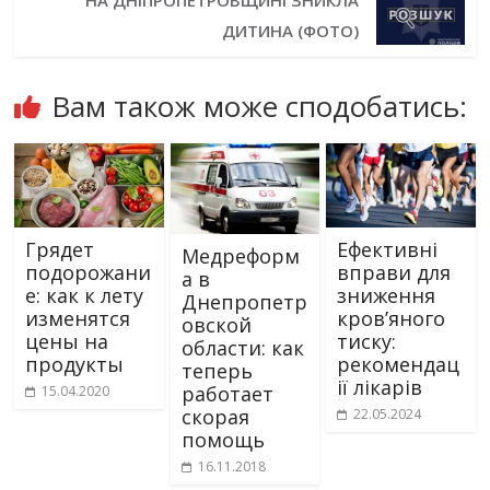
ДИТИНА (ФОТО)
Вам також може сподобатись:
Грядет
Ефективні
Медреформ
подорожани
вправи для
а в
е: как к лету
зниження
Днепропетр
изменятся
кров’яного
овской
цены на
тиску:
области: как
продукты
рекомендац
теперь
ії лікарів
работает
15.04.2020
скорая
22.05.2024
помощь
16.11.2018