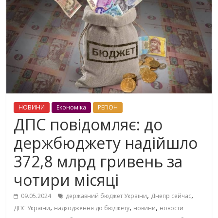
НОВИНИ
Економіка
РЕГІОН
ДПС повідомляє: до
держбюджету надійшло
372,8 млрд гривень за
чотири місяці
,
,
09.05.2024
державний бюджет України
Днепр сейчас
,
,
,
ДПС України
надходження до бюджету
новини
новости