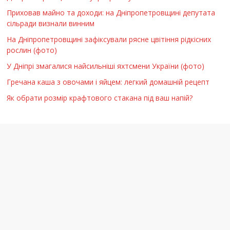
Приховав майно та доходи: на Дніпропетровщині депутата
сільради визнали винним
На Дніпропетровщині зафіксували рясне цвітіння рідкісних
рослин (фото)
У Дніпрі змагалися найсильніші яхтсмени України (фото)
Гречана каша з овочами і яйцем: легкий домашній рецепт
Як обрати розмір крафтового стакана під ваш напій?