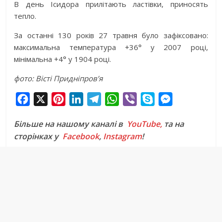
В день Ісидора прилітають ластівки, приносять
тепло.
За останні 130 років 27 травня було зафіксовано:
максимальна температура +36° у 2007 році,
мінімальна +4° у 1904 році.
фото: Вісті Придніпров’я
F
X
P
L
T
W
V
S
M
a
i
i
e
h
i
k
e
Більше на нашому каналі в
YouTube,
та на
c
n
n
l
a
b
y
s
сторінках у
Facebook
,
Instagram
!
e
t
k
e
t
e
p
s
b
e
e
g
s
r
e
e
o
r
d
r
A
n
o
e
I
a
p
g
k
s
n
m
p
e
t
r