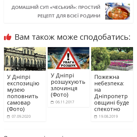
ДОМАШНІЙ СУП «ЧЕСЬКИЙ»: ПРОСТИЙ
РЕЦЕПТ ДЛЯ ВСІЄЇ РОДИНИ
Вам також може сподобатись:
У Дніпрі
У Дніпрі
Пожежна
розшукують
експозицію
небезпека:
злочинця
музею
на
(Фото)
поповнить
Дніпропетр
самовар
овщині буде
06.11.2017
(Фото)
спекотно
07.09.2020
19.08.2019