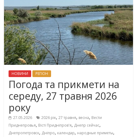
НОВИНИ
РЕГІОН
Погода та прикмети на
середу, 27 травня 2026
року
,
,
,
27.05.2026
2026 рік
27 травня
весна
Вести
,
,
,
Приднепровья
Вісті Придніпров'я
Днепр сейчас
,
,
,
,
Днепропетровск
Дніпро
календар
народные приметы