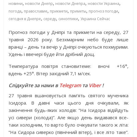
,
,
,
,
новини
новости Днепр
новости Днепра
новости Украина
,
,
,
,
,
погода
православие
прикмети
приметы
прогноз погоди
,
,
,
сегодня в Днепре
середу
синоптики
Украина Сейчас
Прогноз погоди у Дніпрі та прикмети на
середу, 27
травня 2026 року. Безхмарним небо буде лише
вранці – день та вечір у Дніпрі очікуються похмурими.
Удень і ввечері буде йти дрібний дощ.
Температура повітря становитеме:
вночі
+16°,
вдень +25°. Вітер західний 7,1 м/сек.
Слідкуйте за нами в
Telegram
та
Viber
!
27 травня вшановується пам’ять святого мученика
Ісидора. В давні часи цього дня очікували, як
закінчення будь-яких холодів: “На Ісидора відійдуть
усі сивери (холода)”. Але якщо день видавався все-
таки холодним, то варто було очікувати такого ж літа:
“На Сидора сиверко (північний вітер), і все літо таке”.