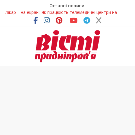
Останні новини:
Лікар – на екрані: Як працюють телемедичні центри на
Дніпропетровщині
У Дніпрі триває масштабна підготовка до опалювального
сезону
Пошуки тривають: на Дніпропетровщині досліджують місце
розташування легендарного монастиря (Фото)
Ветерани Дніпропетровщини отримують шанс на власне
житло
Говорити про воду без паніки: чому важлива правильна
комунікація