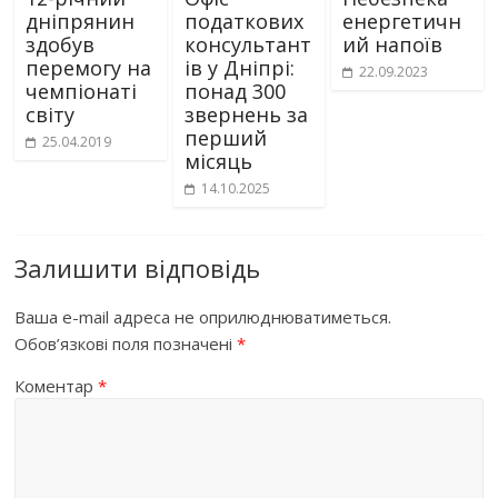
дніпрянин
податкових
енергетичн
здобув
консультант
ий напоїв
перемогу на
ів у Дніпрі:
22.09.2023
чемпіонаті
понад 300
світу
звернень за
перший
25.04.2019
місяць
14.10.2025
Залишити відповідь
Ваша e-mail адреса не оприлюднюватиметься.
Обов’язкові поля позначені
*
Коментар
*