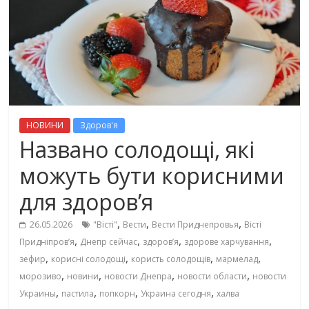
НОВИНИ
Здоров'я
Названо солодощі, які
можуть бути корисними
для здоров’я
,
,
,
26.05.2026
"Вісті"
Вести
Вести Приднепровья
Вісті
,
,
,
,
Придніпровʼя
Днепр сейчас
здоров’я
здорове харчування
,
,
,
,
зефир
корисні солодощі
користь солодощів
мармелад
,
,
,
,
морозиво
новини
новости Днепра
новости области
новости
,
,
,
,
Украины
пастила
попкорн
Украина сегодня
халва