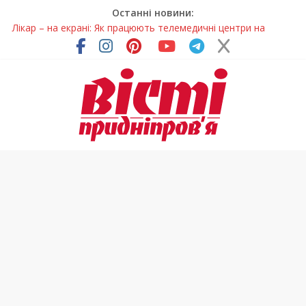
Останні новини:
Лікар – на екрані: Як працюють телемедичні центри на
Дніпропетровщині
У Дніпрі триває масштабна підготовка до опалювального
сезону
Пошуки тривають: на Дніпропетровщині досліджують місце
розташування легендарного монастиря (Фото)
Ветерани Дніпропетровщини отримують шанс на власне
житло
Говорити про воду без паніки: чому важлива правильна
комунікація