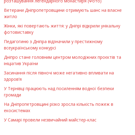
розташування легендарного монастиря (Фото)
Ветерани Дніпропетровщини отримують шанс на власне
житло
Жінки, які повертають життя: у Дніпрі відкрили унікальну
фотовиставку
Педагогиню з Дніпра відзначили у престижному
всеукраїнському конкурсі
Дніпро стане головним центром молодіжних проєктів та
ініціатив України
Засинання після півночі може негативно впливати на
здоров’я
У Тернівці працюють над посиленням водної безпеки
громади
На Дніпропетровщині різко зросла кількість пожеж в
екосистемах
У Самарі провели незвичайний майстер-клас