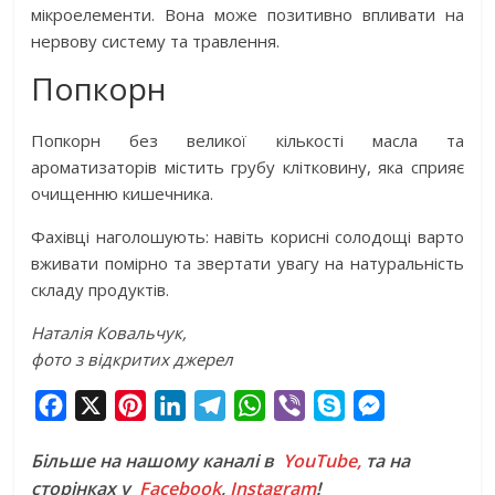
мікроелементи. Вона може позитивно впливати на
нервову систему та травлення.
Попкорн
Попкорн без великої кількості масла та
ароматизаторів містить грубу клітковину, яка сприяє
очищенню кишечника.
Фахівці наголошують: навіть корисні солодощі варто
вживати помірно та звертати увагу на натуральність
складу продуктів.
Наталія Ковальчук,
фото з відкритих джерел
F
X
P
L
T
W
V
S
M
a
i
i
e
h
i
k
e
Більше на нашому каналі в
YouTube,
та на
c
n
n
l
a
b
y
s
сторінках у
Facebook
,
Instagram
!