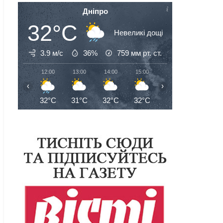
Дніпро
32°C
Невеликі дощі
3.9 м/с
36%
759
мм рт. ст.
12:00
13:00
14:00
15:00
16:00
17:00
‹
›
32°C
31°C
32°C
32°C
32°C
32°C