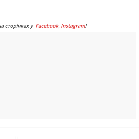
M
на сторінках у
Facebook
,
Instagram
!