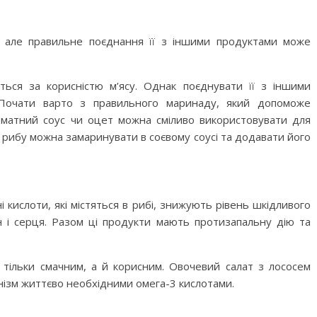
, але правильне поєднання її з іншими продуктами може
ється за корисністю м’ясу. Однак поєднувати її з іншими
 Почати варто з правильного маринаду, який допоможе
оматний соус чи оцет можна сміливо використовувати для
рибу можна замаринувати в соєвому соусі та додавати його
 кислоти, які містяться в рибі, знижують рівень шкідливого
н і серця. Разом ці продукти мають протизапальну дію та
 тільки смачним, а й корисним. Овочевий салат з лососем
нізм життєво необхідними омега-3 кислотами.