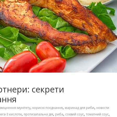
артнери: секрети
ання
,
,
,
зміцнення імунітету
корисні поєднання
маринад для риби
новости
,
,
,
,
,
ега-3 кислоти
протизапальна дія
риба
соєвий соус
томатний соус