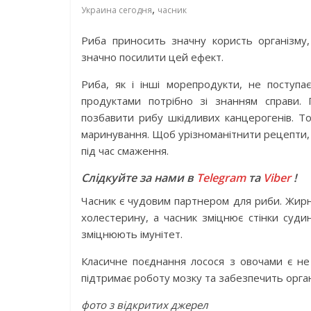
,
Украина сегодня
часник
Риба приносить значну користь організму
значно посилити цей ефект.
Риба, як і інші морепродукти, не поступа
продуктами потрібно зі знанням справи.
позбавити рибу шкідливих канцерогенів. Т
маринування. Щоб урізноманітнити рецепти, 
під час смаження.
Слідкуйте за нами в
Telegram
та
Viber
!
Часник є чудовим партнером для риби. Жирні
холестерину, а часник зміцнює стінки суди
зміцнюють імунітет.
Класичне поєднання лосося з овочами є не
підтримає роботу мозку та забезпечить орга
фото з відкритих джерел