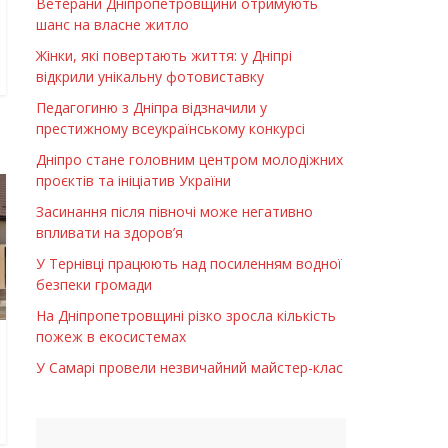
Ветерани Дніпропетровщини отримують
шанс на власне житло
Жінки, які повертають життя: у Дніпрі
відкрили унікальну фотовиставку
Педагогиню з Дніпра відзначили у
престижному всеукраїнському конкурсі
Дніпро стане головним центром молодіжних
проєктів та ініціатив України
Засинання після півночі може негативно
впливати на здоров’я
У Тернівці працюють над посиленням водної
безпеки громади
На Дніпропетровщині різко зросла кількість
пожеж в екосистемах
У Самарі провели незвичайний майстер-клас