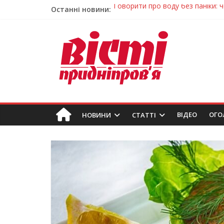
Останні новини:
Лікар – на екрані: Як працюють
У Дніпрі триває масштабна під
Пошуки тривають: на Дніпропет
Ветерани Дніпропетровщини от
Говорити про воду без паніки: 
ВIДЕО
ОГО
НОВИНИ
СТАТТІ