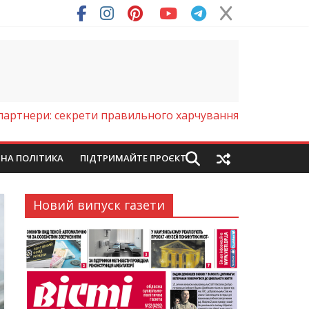
ря (Фото)
і партнери: секрети правильного харчування
ЙНА ПОЛІТИКА
ПІДТРИМАЙТЕ ПРОЄКТ
Новий випуск газети