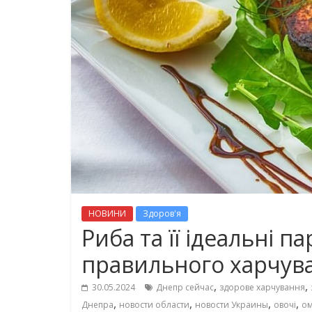
НОВИНИ
Здоров'я
Риба та її ідеальні п
правильного харчув
,
,
30.05.2024
Днепр сейчас
здорове харчування
,
,
,
,
Днепра
новости области
новости Украины
овочі
ом