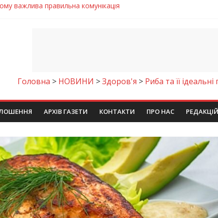
 телемедичні центри на Дніпропетровщині
готовка до опалювального сезону
ровщині досліджують місце розташування легендарного монасти
римують шанс на власне житло
чому важлива правильна комунікація
Головна
>
НОВИНИ
>
Здоров'я
>
Риба та її ідеальн
ЛОШЕННЯ
АРХІВ ГАЗЕТИ
КОНТАКТИ
ПРО НАС
РЕДАКЦІ