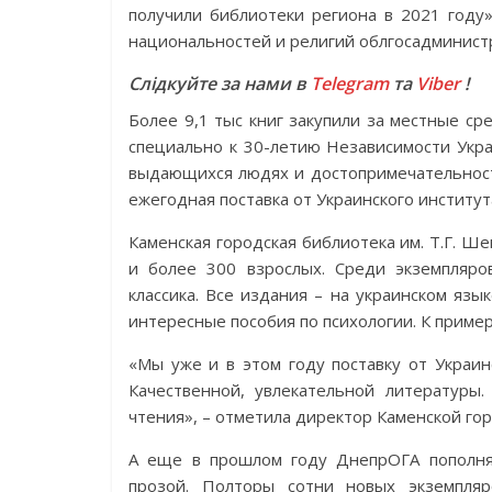
получили библиотеки региона в 2021 году»
национальностей и религий облгосадминис
Слідкуйте за нами в
Telegram
та
Viber
!
Более 9,1 тыс книг закупили за местные с
специально к 30-летию Независимости Украи
выдающихся людях и достопримечательностя
ежегодная поставка от Украинского институт
Каменская городская библиотека им. Т.Г. Ше
и более 300 взрослых. Среди экземпляро
классика. Все издания – на украинском яз
интересные пособия по психологии. К пример
«Мы уже и в этом году поставку от Украин
Качественной, увлекательной литературы
чтения», – отметила директор Каменской го
А еще в прошлом году ДнепрОГА пополнял
прозой. Полторы сотни новых экземпля