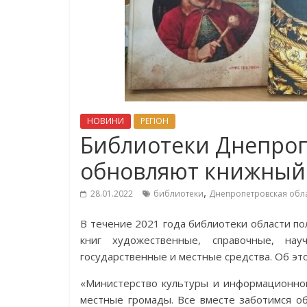
НОВИНИ
РЕГІОН
Библиотеки Днепроп
обновляют книжный
,
28.01.2022
библиотеки
Днепропетровская обл
В течение 2021 года библиотеки области по
книг художественные, справочные, нау
государственные и местные средства. Об эт
«Министерство культуры и информационной 
местные громады. Все вместе заботимся о