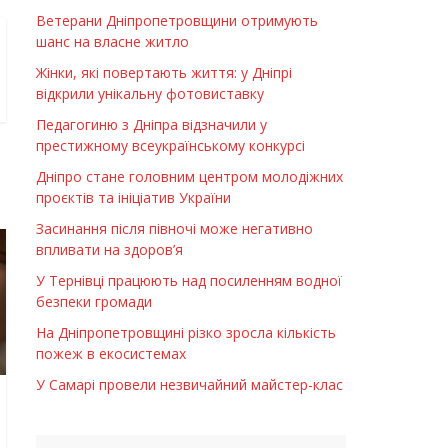
Ветерани Дніпропетровщини отримують
шанс на власне житло
Жінки, які повертають життя: у Дніпрі
відкрили унікальну фотовиставку
Педагогиню з Дніпра відзначили у
престижному всеукраїнському конкурсі
Дніпро стане головним центром молодіжних
проєктів та ініціатив України
Засинання після півночі може негативно
впливати на здоров’я
У Тернівці працюють над посиленням водної
безпеки громади
На Дніпропетровщині різко зросла кількість
пожеж в екосистемах
У Самарі провели незвичайний майстер-клас