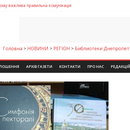
 телемедичні центри на Дніпропетровщині
готовка до опалювального сезону
ровщині досліджують місце розташування легендарного монасти
римують шанс на власне житло
чому важлива правильна комунікація
Головна
>
НОВИНИ
>
РЕГІОН
>
Библиотеки Днепропет
ЛОШЕННЯ
АРХІВ ГАЗЕТИ
КОНТАКТИ
ПРО НАС
РЕДАКЦІ