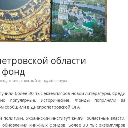
етровской области
 фонд
,
,
,
асть
книги
книжный фонд
література
лучили более 30 тыс экземпляров новой литературы. Среди
чно популярные, исторические. Фонды пополняли за
ом сообщили в Днепропетровской ОГА.
политики, Украинский институт книги, областные власти,
б обновлении книжных фондов. Более 30 тыс экземпляров