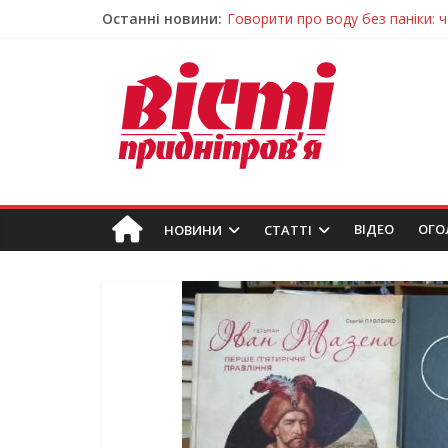
Останні новини:
Лікар – на екрані: Як працюють
У Дніпрі триває масштабна під
Пошуки тривають: на Дніпропет
Ветерани Дніпропетровщини от
Говорити про воду без паніки: 
ВIДЕО
ОГО
НОВИНИ
СТАТТІ