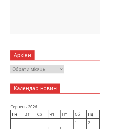
Архіви
Календар новин
Серпень 2026
Пн
Вт
Ср
Чт
Пт
Сб
Нд
1
2