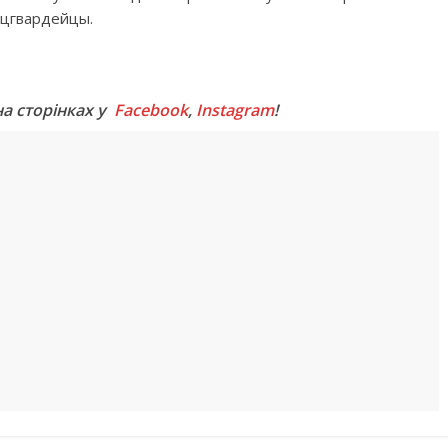
ацгвардейцы.
M
на сторінках у
Facebook
,
Instagram
!