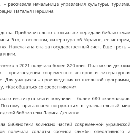
, – рассказала начальница управления культуры, туризма,
трации Наталья Першина.
редства. Приблизительно столько же передали библиотекам
ны. Это, в основном, литература об Украине, ее истории,
х. Напечатана она за государственный счет. Еще треть –
а книги.
вченко в 2021 получила более 820 книг. Полтысячи детских
в – произведения современных авторов и литературная
ыке. Для учащихся – произведения из школьной программы,
у, «Как общаться со сверстниками».
ского института книги получили – более 680 экземпляров.
. Поэтому приглашаем погружаться в увлекательный мир
родской библиотеки Лариса Денисюк.
а библиотеки воинских частей современной украинской
ров получили солдаты срочной службы оперативного и