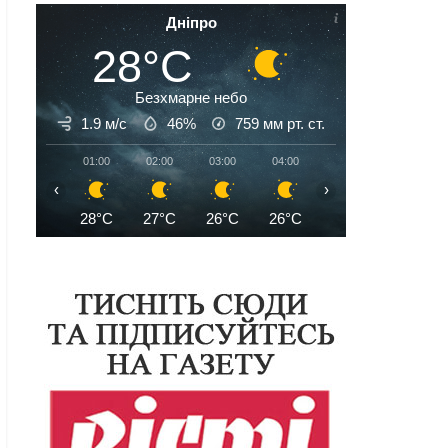
Дніпро
28°C
Безхмарне небо
1.9 м/с
46%
759
мм рт. ст.
01:00
02:00
03:00
04:00
05:00
06:00
‹
›
28°C
27°C
26°C
26°C
25°C
25°C