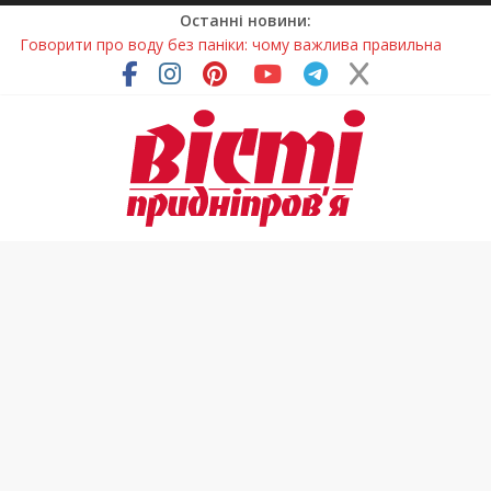
Останні новини:
Говорити про воду без паніки: чому важлива правильна
комунікація
Лікар – на екрані: Як працюють телемедичні центри на
Дніпропетровщині
У Дніпрі триває масштабна підготовка до опалювального
сезону
Пошуки тривають: на Дніпропетровщині досліджують місце
розташування легендарного монастиря (Фото)
Погода та прикмети на неділю, 9 серпня 2026 року