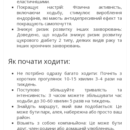
еластичнішими.
Покращує настрій: Фізична активність,
включаючи ходьбу, стимулює вироблення
ендорфінів, які мають антидепресивний ефект та
покращують самопочуття.
Знижує ризик розвитку інших захворювань:
Доведено, що ходьба знижує ризик розвитку
цукрового діабету 2 типу, деяких видів раку та
інших хронічних захворювань.
Як почати ходити:
Не потрібно одразу багато ходити: Почніть з
коротких прогулянок 10-15 хвилин 3-4 рази на
тиждень.
Поступово збільшуйте тривалість та
інтенсивність: З часом можете збільшувати час
ходьби до 30-60 хвилин 5 разів на тиждень.
Знайдіть маршрут, який вам подобається: Це
може бути парк, алея, набережна або просто ваш
район.
Візьміть з собою компаньйона: Це може бути
друг, член родини або домашній улюбленець.