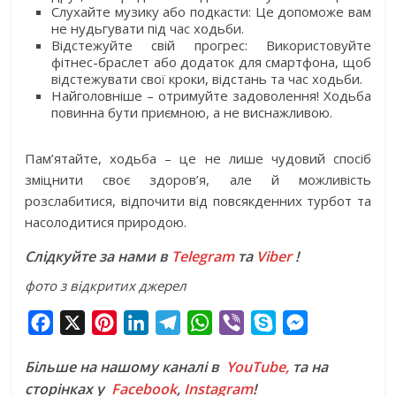
Слухайте музику або подкасти: Це допоможе вам
не нудьгувати під час ходьби.
Відстежуйте свій прогрес: Використовуйте
фітнес-браслет або додаток для смартфона, щоб
відстежувати свої кроки, відстань та час ходьби.
Найголовніше – отримуйте задоволення! Ходьба
повинна бути приємною, а не виснажливою.
Пам’ятайте, ходьба – це не лише чудовий спосіб
зміцнити своє здоров’я, але й можливість
розслабитися, відпочити від повсякденних турбот та
насолодитися природою.
Слідкуйте за нами в
Telegram
та
Viber
!
фото з відкритих джерел
F
X
P
L
T
W
V
S
M
a
i
i
e
h
i
k
e
Більше на нашому каналі в
YouTube,
та на
c
n
n
l
a
b
y
s
сторінках у
Facebook
,
Instagram
!