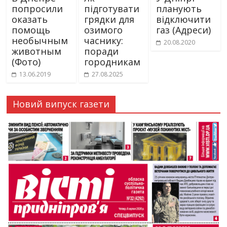
попросили
підготувати
планують
оказать
грядки для
відключити
помощь
озимого
газ (Адреси)
необычным
часнику:
20.08.2020
животным
поради
(Фото)
городникам
13.06.2019
27.08.2025
Новий випуск газети