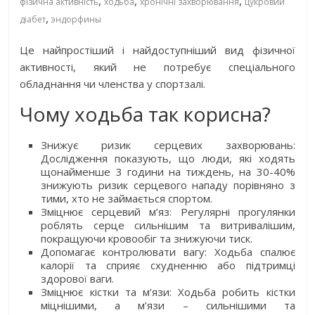
,
,
,
фізична активність
ходьба
хронічні захворювання
цукровий
,
діабет
эндорфины
Це найпростіший і найдоступніший вид фізичної
активності, який не потребує спеціального
обладнання чи членства у спортзалі.
Чому ходьба так корисна?
Знижує ризик серцевих захворювань:
Дослідження показують, що люди, які ходять
щонайменше 3 години на тиждень, на 30-40%
знижують ризик серцевого нападу порівняно з
тими, хто не займається спортом.
Зміцнює серцевий м’яз: Регулярні прогулянки
роблять серце сильнішим та витривалішим,
покращуючи кровообіг та знижуючи тиск.
Допомагає контролювати вагу: Ходьба спалює
калорії та сприяє схудненню або підтримці
здорової ваги.
Зміцнює кістки та м’язи: Ходьба робить кістки
міцнішими, а м’язи – сильнішими та