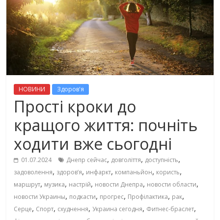
НОВИНИ
Здоров'я
Прості кроки до
кращого життя: почніть
ходити вже сьогодні
,
,
,
01.07.2024
Днепр сейчас
довголіття
доступність
,
,
,
,
,
задоволення
здоров’я
инфаркт
компаньйон
користь
,
,
,
,
,
маршрут
музика
настрій
новости Днепра
новости области
,
,
,
,
,
новости Украины
подкасти
прогрес
Профілактика
рак
,
,
,
,
,
Серце
Спорт
схуднення
Украина сегодня
Фитнес-браслет