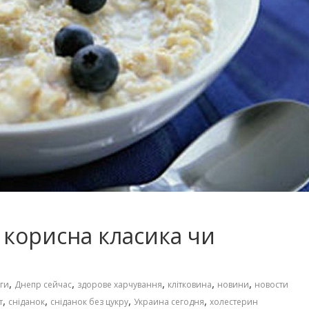
: корисна класика чи
,
,
,
,
,
ги
Днепр сейчас
здорове харчування
клітковина
новини
новости
,
,
,
,
т
сніданок
сніданок без цукру
Украина сегодня
холестерин