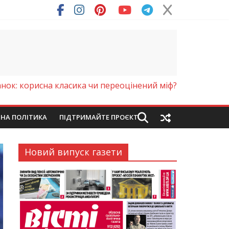
анок: корисна класика чи переоцінений міф?
ЙНА ПОЛІТИКА
ПІДТРИМАЙТЕ ПРОЄКТ
Новий випуск газети