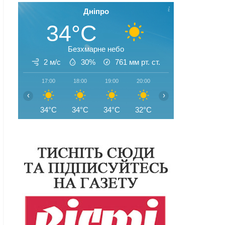
Дніпро
34°C
Безхмарне небо
2 м/с
30%
761
мм рт. ст.
17:00
18:00
19:00
20:00
21:00
22:00
‹
›
34°C
34°C
34°C
32°C
31°C
30°C