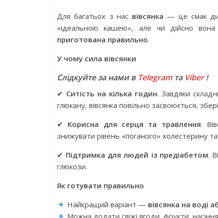
Для багатьох з нас
вівсянка
— це смак дит
«ідеальною кашею», але чи дійсно вона 
приготована правильно
.
У чому сила вівсянки
Слідкуйте за нами в
Telegram
та
Viber
!
✔
Ситість на кілька годин
. Завдяки складн
глюкану, вівсянка повільно засвоюється, збер
✔
Корисна для серця та травлення
. Ві
знижувати рівень «поганого» холестерину та 
✔
Підтримка для людей із предіабетом
. 
глюкози.
Як готувати правильно
Найкращий варіант —
вівсянка на воді 
Можна додати свіжі ягоди, фрукти, насіння