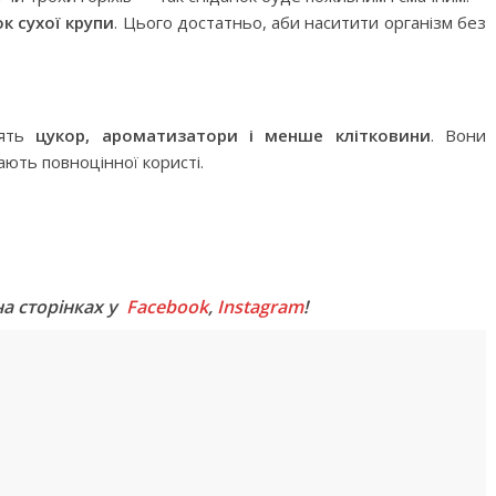
к сухої крупи
. Цього достатньо, аби наситити організм без
тять
цукор, ароматизатори і менше клітковини
. Вони
мають повноцінної користі.
M
на сторінках у
Facebook
,
Instagram
!