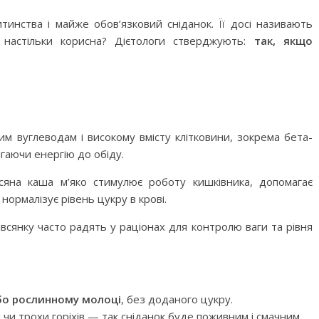
инства і майже обов’язковий сніданок. Її досі називають
настільки корисна? Дієтологи стверджують:
так, якщо
им вуглеводам і високому вмісту клітковини, зокрема бета-
ігаючи енергію до обіду.
всяна каша м’яко стимулює роботу кишківника, допомагає
нормалізує рівень цукру в крові.
Вівсянку часто радять у раціонах для контролю ваги та рівня
або рослинному молоці
, без доданого цукру.
 чи трохи горіхів — так сніданок буде поживним і смачним.