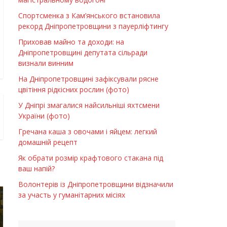
Спортсменка з Кам’янського встановила
рекорд Дніпропетровщини з пауерліфтингу
Приховав майно та доходи: на
Дніпропетровщині депутата сільради
визнали винним
На Дніпропетровщині зафіксували рясне
цвітіння рідкісних рослин (фото)
У Дніпрі змагалися найсильніші яхтсмени
України (фото)
Гречана каша з овочами і яйцем: легкий
домашній рецепт
Як обрати розмір крафтового стакана під
ваш напій?
Волонтерів із Дніпропетровщини відзначили
за участь у гуманітарних місіях