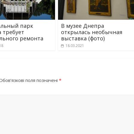
альный парк
В музее Днепра
 требует
открылась необычная
льного ремонта
выставка (фото)
18
18.03.2021
Обов’язкові поля позначені
*