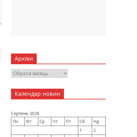
Архіви
Календар новин
Серпень 2026
Пн
Вт
Ср
Чт
Пт
Сб
Нд
1
2