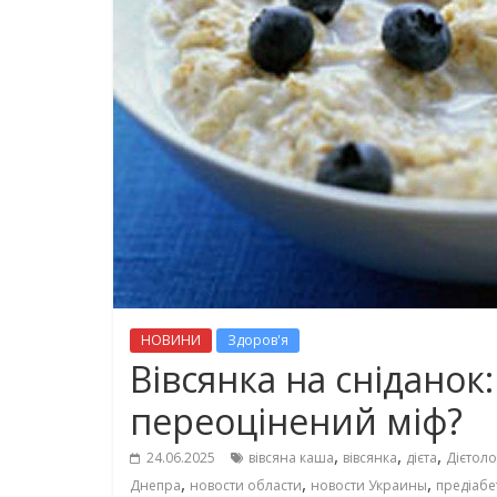
НОВИНИ
Здоров'я
Вівсянка на сніданок
переоцінений міф?
,
,
,
24.06.2025
вівсяна каша
вівсянка
дієта
Дієтоло
,
,
,
Днепра
новости области
новости Украины
предіабе