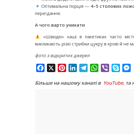
Оптимальна порція —
4–5 столових ложо
переїдання.
А чого варто уникати
«Швидкі» каші в пакетиках часто міс
викликають різкі стрибки цукру в крові й не 
фото з відкритих джерел
F
X
P
L
T
W
V
S
a
i
i
e
h
i
k
e
Більше на нашому каналі в
YouTube,
та 
c
n
n
l
a
b
y
s
e
t
k
e
t
e
p
s
b
e
e
g
s
r
e
e
o
r
d
r
A
n
o
e
I
a
p
g
k
s
n
m
p
e