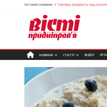
У Тернівці працюють над посил
Останні новини:
На Дніпропетровщині різко зрос
У Самарі провели незвичайний 
Світлові рішення майстрів із Дн
На Дніпропетровщині ліквідовую
ВIДЕО
ОГО
НОВИНИ
СТАТТІ