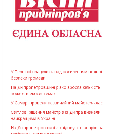
У Тернівці працюють над посиленням водної
безпеки громади
На Дніпропетровщині різко зросла кількість
пожеж в екосистемах
У Самарі провели незвичайний майстер-клас
Світлові рішення майстрів із Дніпра визнали
найкращими в Україні
На Дніпропетровщині ліквідовують аварію на
магістральному водогоні