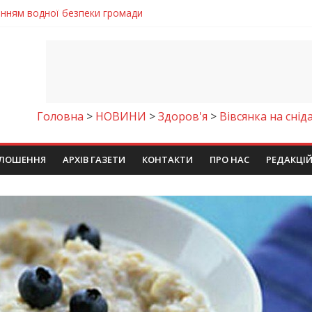
енням водної безпеки громади
ла кількість пожеж в екосистемах
майстер-клас
іпра визнали найкращими в Україні
ть аварію на магістральному водогоні
Головна
>
НОВИНИ
>
Здоров'я
>
Вівсянка на снід
ЛОШЕННЯ
АРХІВ ГАЗЕТИ
КОНТАКТИ
ПРО НАС
РЕДАКЦІ