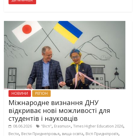
НОВИНИ
РЕГІОН
Міжнародне визнання ДНУ
відкриває нові можливості для
студентів і науковців
,
,
,
08.06.2026
"Вісті"
Erasmus+
Times Higher Education 2026
,
,
,
,
Вести
Вести Приднепровья
вища освіта
Вісті Придніпровʼя