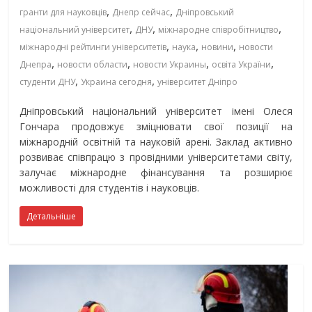
,
,
гранти для науковців
Днепр сейчас
Дніпровський
,
,
,
національний університет
ДНУ
міжнародне співробітництво
,
,
,
міжнародні рейтинги університетів
наука
новини
новости
,
,
,
,
Днепра
новости области
новости Украины
освіта України
,
,
студенти ДНУ
Украина сегодня
університет Дніпро
Дніпровський національний університет імені Олеся
Гончара продовжує зміцнювати свої позиції на
міжнародній освітній та науковій арені. Заклад активно
розвиває співпрацю з провідними університетами світу,
залучає міжнародне фінансування та розширює
можливості для студентів і науковців.
Детальніше