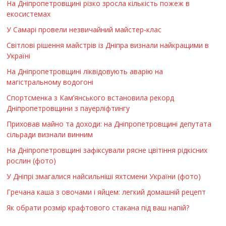
На Дніпропетровщині різко зросла кількість пожеж в
екосистемах
У Самарі провели незвичайний майстер-клас
Світлові рішення майстрів із Дніпра визнали найкращими в
Україні
На Дніпропетровщині ліквідовують аварію на
магістральному водогоні
Спортсменка з Кам’янського встановила рекорд
Дніпропетровщини з пауерліфтингу
Приховав майно та доходи: на Дніпропетровщині депутата
сільради визнали винним
На Дніпропетровщині зафіксували рясне цвітіння рідкісних
рослин (фото)
У Дніпрі змагалися найсильніші яхтсмени України (фото)
Гречана каша з овочами і яйцем: легкий домашній рецепт
Як обрати розмір крафтового стакана під ваш напій?