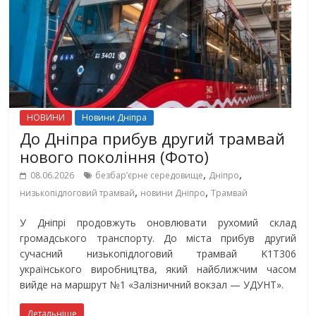
НОВИНИ
Новини Дніпра
До Дніпра прибув другий трамвай
нового покоління (Фото)
,
,
08.06.2026
безбар’єрне середовище
Дніпро
,
,
низькопідлоговий трамвай
новини Дніпро
Трамвай
У Дніпрі продовжуть оновлювати рухомий склад
громадського транспорту. До міста прибув другий
сучасний низькопідлоговий трамвай K1T306
українського виробництва, який найближчим часом
вийде на маршрут №1 «Залізничний вокзал — УДУНТ».
Детальніше