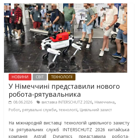
НОВИНИ
СВІТ
ТЕХНОЛОГІЇ
У Німеччині представили нового
робота-рятувальника
,
,
08.06.2026
виставка INTERSCHUTZ 2026
Німеччина
,
,
,
Робот
рятувальні служби
технології
Цивільний захист
На міжнародній виставці технологій цивільного захисту
та рятувальних служб INTERSCHUTZ 2026 китайська
компанія Astrall Dynamics представила робота-