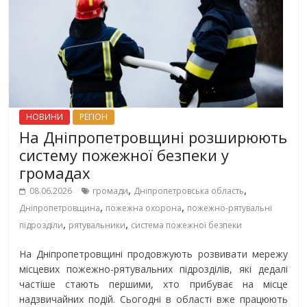
НОВИНИ
РЕГІОН
На Дніпропетровщині розширюють
систему пожежної безпеки у
громадах
,
,
08.06.2026
громади
Дніпропетровська область
,
,
Дніпропетровщина
пожежна охорона
пожежно-рятувальні
,
,
підрозділи
рятувальники
система пожежної безпеки
На Дніпропетровщині продовжують розвивати мережу
місцевих пожежно-рятувальних підрозділів, які дедалі
частіше стають першими, хто прибуває на місце
надзвичайних подій. Сьогодні в області вже працюють