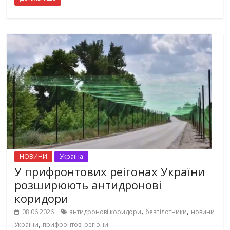
НОВИНИ
Україна
У прифронтових реігонах України
розширюють антидронові
коридори
,
,
08.06.2026
антидронові коридори
безпілотники
новини
,
України
прифронтові регіони