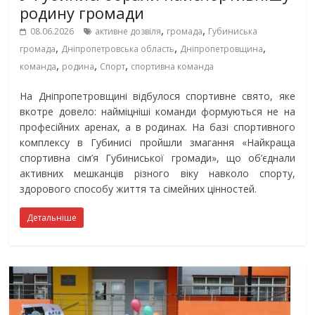
родину громади
,
,
08.06.2026
активне дозвіля
громада
Губиниська
,
,
,
громада
Дніпропетровська область
Дніпропетровщина
,
,
,
команда
родина
Спорт
спортивна команда
На Дніпропетровщині відбулося спортивне свято, яке
вкотре довело: найміцніші команди формуються не на
професійних аренах, а в родинах. На базі спортивного
комплексу в Губинисі пройшли змагання «Найкраща
спортивна сім’я Губиниської громади», що об’єднали
активних мешканців різного віку навколо спорту,
здорового способу життя та сімейних цінностей.
Детальніше