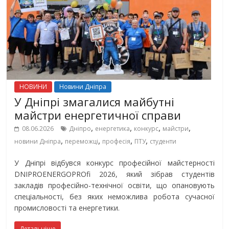
НОВИНИ
Новини Дніпра
У Дніпрі змагалися майбутні
майстри енергетичної справи
,
,
,
,
08.06.2026
Дніпро
енергетика
конкурс
майстри
,
,
,
,
новини Дніпра
переможці
професія
ПТУ
студенти
У Дніпрі відбувся конкурс професійної майстерності
DNIPROENERGOPROfi 2026, який зібрав студентів
закладів професійно-технічної освіти, що опановують
спеціальності, без яких неможлива робота сучасної
промисловості та енергетики.
Детальніше