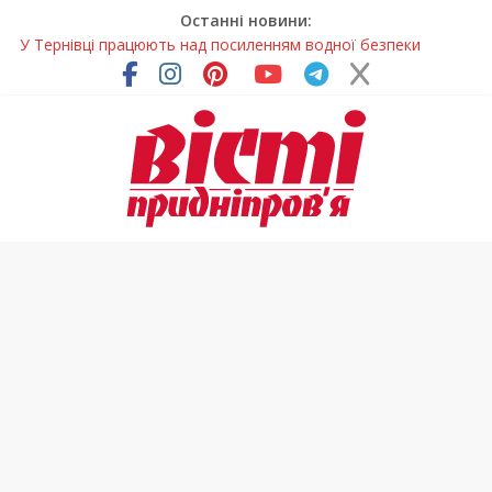
Останні новини:
У Тернівці працюють над посиленням водної безпеки
громади
На Дніпропетровщині різко зросла кількість пожеж в
екосистемах
У Самарі провели незвичайний майстер-клас
Світлові рішення майстрів із Дніпра визнали найкращими в
Україні
Засинання після півночі може негативно впливати на
здоров’я