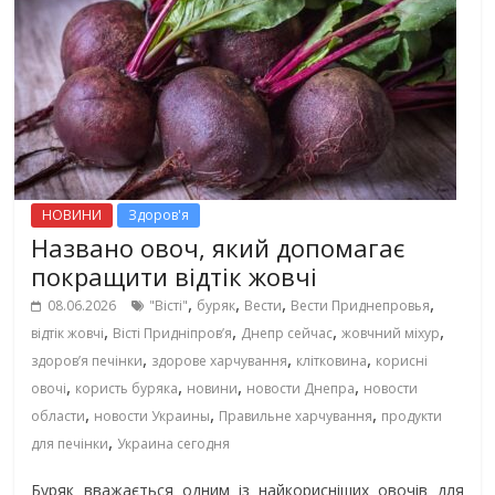
НОВИНИ
Здоров'я
Названо овоч, який допомагає
покращити відтік жовчі
,
,
,
,
08.06.2026
"Вісті"
буряк
Вести
Вести Приднепровья
,
,
,
,
відтік жовчі
Вісті Придніпровʼя
Днепр сейчас
жовчний міхур
,
,
,
здоров’я печінки
здорове харчування
клітковина
корисні
,
,
,
,
овочі
користь буряка
новини
новости Днепра
новости
,
,
,
области
новости Украины
Правильне харчування
продукти
,
для печінки
Украина сегодня
Буряк вважається одним із найкорисніших овочів для