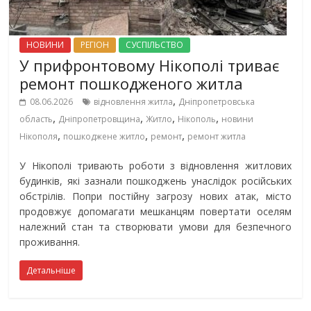
НОВИНИ
РЕГІОН
СУСПІЛЬСТВО
У прифронтовому Нікополі триває
ремонт пошкодженого житла
,
08.06.2026
відновлення житла
Дніпропетровська
,
,
,
,
область
Дніпропетровщина
Житло
Нікополь
новини
,
,
,
Нікополя
пошкоджене житло
ремонт
ремонт житла
У Нікополі тривають роботи з відновлення житлових
будинків, які зазнали пошкоджень унаслідок російських
обстрілів. Попри постійну загрозу нових атак, місто
продовжує допомагати мешканцям повертати оселям
належний стан та створювати умови для безпечного
проживання.
Детальніше